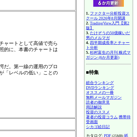
1.
ファクター分析投資ス
クール 2026年8月開講
2.
TradingView入門【第2
版】
3.
たけぞうの50億稼いだ
男のメルマガ
4.
四半期成長率とチャー
チャートとして高値で売ら
ト分析
照的に、本書のチャートは
5.
杉村富生の月刊 株式マ
ガジン (6か月更新)
愕だ。第一線の運用のプロ
■特集
が「レベルの低い」ことの
総合ランキング
DVDランキング
オススメの一冊
無料メールマガジン
読者の御意見
用語解説
投資のススメ
著者の投資コラム
携帯待
受画面
シカゴ絵日記
カタログ:
PDF
紙
(25MB)