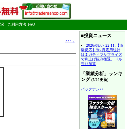
状況
ご利用方法
FAQ
■投資ニュース
227→
2026/08/07 22:11:【市
場反応】米7月雇用統計
はネガティブサプライズ
で利上げ観測後退、ドル
売り加速
「業績分析」ランキ
ング
(7/29更新)
バックナンバー