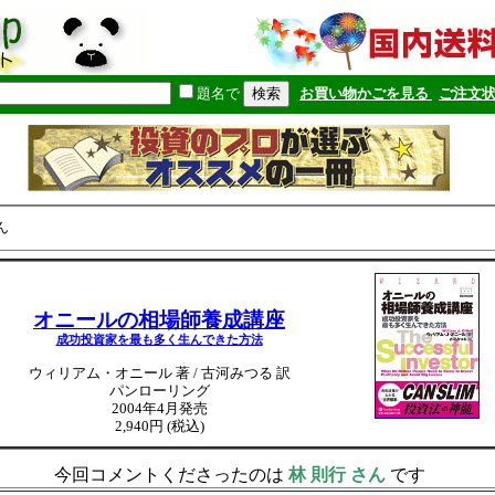
題名で
お買い物かごを見る
ご注文
ん
オニールの相場師養成講座
成功投資家を最も多く生んできた方法
ウィリアム・オニール 著 / 古河みつる 訳
パンローリング
2004年4月発売
2,940円 (税込)
今回コメントくださったのは
林 則行 さん
です