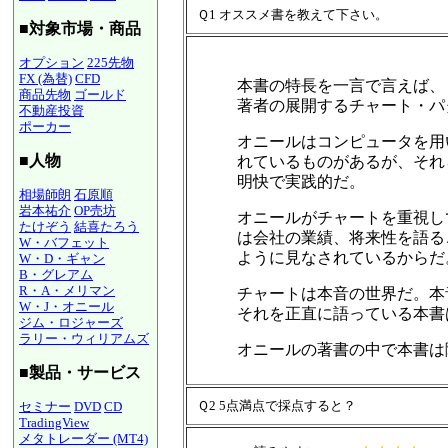
Ｑ1 オススメ書を教えて下さい。
■対象市場・商品
オプション
225先物
FX (為替)
CFD
本書の特長を一言で言えば、
商品先物
ゴールド
著者の展開するチャート・パ
不動産投資
ポーカー
オニールはコンピュータを用
■人物
れているものがあるが、それ
明快で実践的だ。
相場師朗
石原順
岩本祐介
OP売坊
オニールがチャートを重視し
たけぞう
結喜たろう
は会社の業績、将来性を語る
W・バフェット
ように見なされているからだ
W・D・ギャン
B・グレアム
R・A・メリマン
チャートは本音の世界だ。本
W・J・オニール
それを正直に語っている本書
ジム・ロジャーズ
ラリー・ウィリアムズ
オニールの著書の中で本書は
■製品・サービス
Ｑ2 5点満点で採点すると？
セミナー
DVD
CD
TradingView
メタトレーダー (MT4)