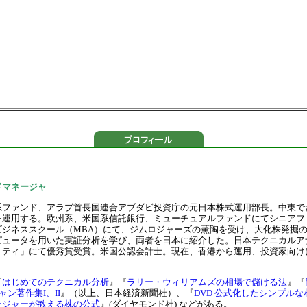
ドマネージャ
系ファンド、アラブ首長国連合アブダビ投資庁の元日本株式運用部長。中東で
を運用する。欧州系、米国系信託銀行、ミューチュアルファンドにてシニアフ
ビジネススクール（MBA）にて、ジムロジャーズの薫陶を受け、大化株発掘
ピュータを用いた実証分析を学び、両者を日本に紹介した。日本テクニカルア
リティ」にて優秀賞受賞。米国公認会計士。現在、香港から運用、投資家向け
『
はじめてのテクニカル分析
』『
ラリー・ウィリアムズの相場で儲ける法
』『
ャン著作集I、II
』（以上、日本経済新聞社）、『
DVD 公式化したシンプル
ージャーが教える株の公式
』(ダイヤモンド社) などがある。