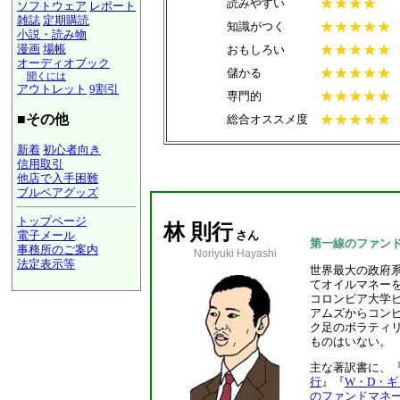
★★★★
読みやすい
ソフトウェア
レポート
雑誌
定期購読
★★★★★
知識がつく
小説・読み物
★★★★★
漫画
場帳
おもしろい
オーディオブック
★★★★★
儲かる
聞くには
アウトレット
9割引
★★★★★
専門的
★★★★★
■その他
総合オススメ度
新着
初心者向き
信用取引
他店で入手困難
ブルベアグッズ
トップページ
林 則行
電子メール
さん
第一線のファン
事務所のご案内
Noriyuki Hayashi
法定表示等
世界最大の政府
a@panrolling.com
てオイルマネー
コロンビア大学
アムズからコン
ク足のボラティ
ものはいない。
主な著訳書に、
行
』『
W・D・ギ
のファンドマネ