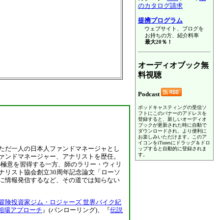
のカタログ請求
提携プログラム
ウェブサイト、ブログを
お持ちの方、紹介料率
最大20％！
オーディオブック無
料視聴
Podcast
ポッドキャスティングの受信ソ
フトにこのバナーのアドレスを
登録すると、新しいオーディオ
ブックが更新された時に自動で
ダウンロードされ、より便利に
お楽しみいただけます。このア
イコンをiTunesにドラッグ＆ドロ
ただ一人の日本人ファンドマネージャとし
ップすると自動的に登録されま
す。
ァンドマネージャー、アナリストを歴任。
の極意を習得する一方、師のラリー・ウィリ
ナリスト協会創立30周年記念論文「ローソ
に情報発信するなど、その道では知らない
冒険投資家ジム・ロジャーズ 世界バイク紀
な相場アプローチ
』(パンローリング)、『
伝説