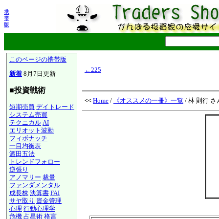
携
帯
版
このページの携帯版
←225
新着
8月7日更新
■投資戦術
<<
Home
/
《オススメの一冊》一覧
/ 林 則行 さ
短期売買
デイトレード
システム売買
テクニカル
AI
エリオット波動
フィボナッチ
一目均衡表
酒田五法
トレンドフォロー
逆張り
アノマリー
裁量
ファンダメンタル
成長株
決算書
FAI
サヤ取り
資金管理
心理
行動心理学
危機
占星術
格言