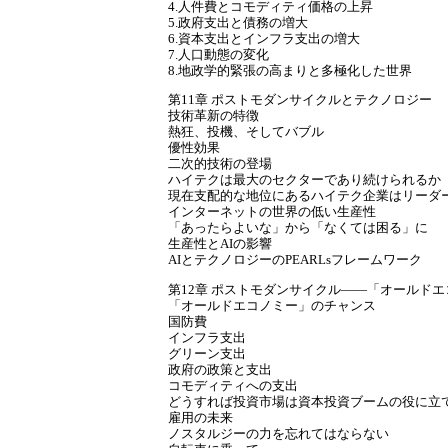
4.人件費とコモディティ価格の上昇
5.政府支出と債務の増大
6.資本支出とインフラ支出の増大
7.人口動態の変化
8.地政学的緊張の高まりと多極化した世界
第11章 ポストモダンサイクルとテクノロジー
技術革新の特徴
熱狂、投機、そしてバブル
優性効果
二次的技術の登場
ハイテクは最大のセクターであり続けられるか
現在支配的な地位にあるハイテク企業はリーダ
インターネットの世界の低い生産性
「あったらよいな」から「なくては困る」に
生産性とAIの影響
AIとテクノロジーのPEARLsフレームワーク
第12章 ポストモダンサイクル――「オールド
「オールドエコノミー」のチャンス
国防費
インフラ支出
グリーン支出
政府の政策と支出
コモディティへの支出
どうすれば投資市場は資本投資ブームの役に立
雇用の未来
ノスタルジーの力を忘れてはならない