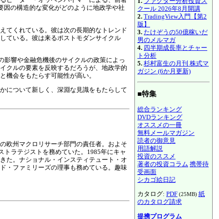
1.
ファクター分析投資ス
ロの要因の構造的な変化がどのように地政学や社
クール 2026年8月開講
2.
TradingView入門【第2
版】
えてくれている。彼は次の長期的なトレンド
3.
たけぞうの50億稼いだ
している。彼は来るポストモダンサイクル
男のメルマガ
4.
四半期成長率とチャー
ト分析
ンの影響や金融危機後のサイクルの政策によっ
5.
杉村富生の月刊 株式マ
イクルの要素を反映するだろうが、地政学的
ガジン (6か月更新)
題と機会をもたらす可能性が高い。
かについて新しく、深淵な見識をもたらして
■特集
総合ランキング
DVDランキング
オススメの一冊
無料メールマガジン
読者の御意見
の欧州マクロリサーチ部門の責任者。およそ
用語解説
トラテジストを務めていた。1985年にキャ
投資のススメ
きた。ナショナル・インスティテュート・オ
著者の投資コラム
携帯待
ド・ファミリーズの理事も務めている。趣味
受画面
シカゴ絵日記
カタログ:
PDF
紙
(25MB)
のカタログ請求
提携プログラム