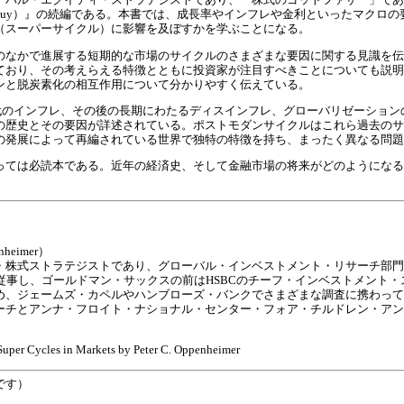
Good Buy）』の続編である。本書では、成長率やインフレや金利といったマク
（スーパーサイクル）に影響を及ぼすかを学ぶことになる。
のなかで進展する短期的な市場のサイクルのさまざまな要因に関する見識を伝
ており、その考えらえる特徴とともに投資家が注目すべきことについても説明
ンと脱炭素化の相互作用について分かりやすく伝えている。
年代のインフレ、その後の長期にわたるディスインフレ、グローバリゼーショ
の歴史とその要因が詳述されている。ポストモダンサイクルはこれら過去のサ
の発展によって再編されている世界で独特の特徴を持ち、まったく異なる問
っては必読本である。近年の経済史、そして金融市場の将来がどのようになる
heimer）
・株式ストラテジストであり、グローバル・インベストメント・リサーチ部門
従事し、ゴールドマン・サックスの前はHSBCのチーフ・インベストメント・ス
め、ジェームズ・カペルやハンブローズ・バンクでさまざまな調査に携わって
ーチとアンナ・フロイト・ナショナル・センター・フォア・チルドレン・アン
uper Cycles in Markets by Peter C. Oppenheimer
です）