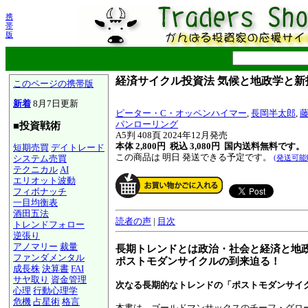
携
帯
版
経済サイクル投資法 気候と地政学と
このページの携帯版
新着
8月7日更新
ピーター・C・オッペンハイマー
,
長岡半太郎
,
パンローリング
■投資戦術
A5判 408頁 2024年12月発売
本体 2,800円 税込 3,080円
国内送料無料です。
短期売買
デイトレード
この商品は 明日 発送できる予定です。
システム売買
(発送可能
テクニカル
AI
エリオット波動
フィボナッチ
一目均衡表
酒田五法
読者の声
|
目次
トレンドフォロー
逆張り
アノマリー
裁量
長期トレンドとは政治・社会と経済と地
ファンダメンタル
ポストモダンサイクルの到来迫る！
成長株
決算書
FAI
サヤ取り
資金管理
次なる長期的なトレンドの「ポストモダンサイ
心理
行動心理学
危機
占星術
格言
本書は、ゴールドマンサックスのチーフ・グロ