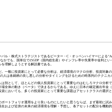
トラテジストであるピーター・C・オッペンハイマーによる“Any Happy Returns 
邦訳で、マクロ分析のなかでも、国単位でのGDP（国内総生産）やインフレ率や失業率や
ルを理解しようとする解説書である。
だ。一般に投資家にとって必要な分析は、経済環境のマクロ分析、投資対象の
くの人は各銘柄の良し悪しの分析やタイミングを計るための時系列のテクニカ
人は別として、ほとんどの個人投資家にとって重要なのはむしろマクロ分析で
場全体の動き（ベータ）で決まるからである。ゆえに日本の確定拠出年金（iDe
投資においても、多くの投資家にとって重要な課題はアセットクラスの選択と
のポートフォリオ運用をより良いものにしたいと思うならば、まず最初に試み
現在および近傍の未来の経済環境を理解・予想し、各アセットの配分を機動的