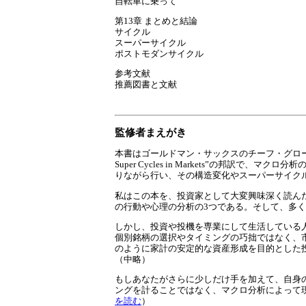
自転車に乗って
第13章 まとめと結論
サイクル
スーパーサイクル
ポストモダンサイクル
参考文献
推薦図書と文献
監修者まえがき
本書はゴールドマン・サックスのチーフ・グローバル・株式ス
Super Cycles in Markets”の
りながら行い、その構造変化やスーパーサイク
私はこの本を、投資家として大変興味深く読ん
の行動や心理の分析の3つである。そして、多
しかし、投資や投機を専業にして生活している
個別銘柄の選択やタイミングの巧拙ではなく、市
のように家計の安定的な資産形成を目的とした
（中略）
もしあなたがさらに少しだけ手を加えて、自身
ングを計ることではなく、マクロ分析によって
を読む
）