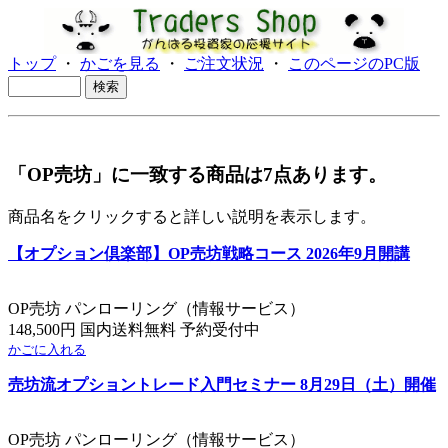
トップ
・
かごを見る
・
ご注文状況
・
このページのPC版
「OP売坊」に一致する商品は7点あります。
商品名をクリックすると詳しい説明を表示します。
【オプション倶楽部】OP売坊戦略コース 2026年9月開講
OP売坊 パンローリング（情報サービス）
148,500円 国内送料無料 予約受付中
かごに入れる
売坊流オプショントレード入門セミナー 8月29日（土）開催
OP売坊 パンローリング（情報サービス）