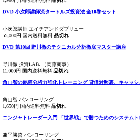
1,980円 国内送料無料
品切れ
DVD 小次郎講師流タートルズ投資法 全10巻セット
小次郎講師 エイチアンドダブリュー
55,000円 国内送料無料
品切れ
DVD 第10回 野川徹のテクニカル分析徹底マスター講座
野川徹 投資LAB. （岡藤商事）
11,000円 国内送料無料
品切れ
角山智の銘柄分析力強化トレーニング 貸借対照表、キャッシ
角山智 パンローリング
1,650円 国内送料無料
品切れ
ニンジャトレーダー入門 「世界戦」で勝つためのシステムト
兼平勝啓 パンローリング