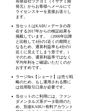
有限会社ツクヨミ（イザナミ開
発元）からお客様へメールにて
ライセンスキーを直接お送りし
ます。
当セットはKABU＋データの存
在する2017年からの検証結果を
掲載しています。 （2000年以降
と比較して4分の1近くの期間と
なるため、通算利益率も4分の1
近くに見えてしまう形です。）
そのため、通算利益率ではなく
平均年利をご確認いただくのが
おすすめです。
ラージflex【ショート】は売り戦
略のため、もし運用される際に
は信用取引口座が必要です。
当セットのご利用には、ファン
ダメンタルズ系データ取得のた
め、別途KABU+有料アカウント