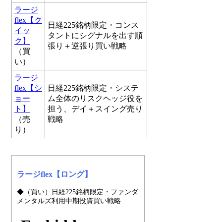
ラージ
flex【ク
日経225銘柄限定・コンス
イッ
タントにシグナルを出す順
ク】
張り＋逆張り買い戦略
（買
い）
ラージ
flex【シ
日経225銘柄限定・システ
ョー
ム全体のリスクヘッジ役を
ト】
担う、デイ＋スイング売り
（売
戦略
り）
ラージflex【ロング】
◆（買い）日経225銘柄限定・ファンダ
メンタルズ利用中期投資買い戦略