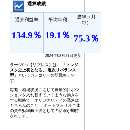
通算成績
勝率（月
通算利益率
平均年利
毎）
134.9％
19.1％
75.3％
2024年02月21日更新
ラージflex【リプレス】は、 「
トレジ
スタ史上初となる、 週次リバランス
型
」というカテゴリーの新戦略」で
す。
毎週、相場状況に応じて自動的にポジ
ションを入れ替えていくような動きを
する戦略で、オリジナリティの高さは
もちろんのこと、 ポートフォリオ全体
の資金効率向上役としての活躍が期待
されます。