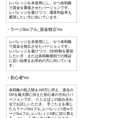
レバレッジを未使用にし、かつ各戦略
で資金を重複させたバージョンです。
レバレッジを避けつつ、通算利益率も
重視したい方に向いています。
・ラージflexフル_資金独立Ver
レバレッジを未使用にし、かつ各戦略
で資金を独立させたバージョンです。
レバレッジを避けつつ、DD抑制を重視
したい方・または各戦略個別での検証
に近い結果をお求めの方に向いていま
す。
・初心者Ver
各戦略の投入額を100万に抑え、過去の
DDを最大限に抑えた初心者の方向けバ
ージョンです。 たとえばこの組み合わ
せでお試しいただき、 手ごたえを感じ
たらラージflexフル_レバレッジ1倍orラ
ージflexフル_レバレッジ3倍に切り替え