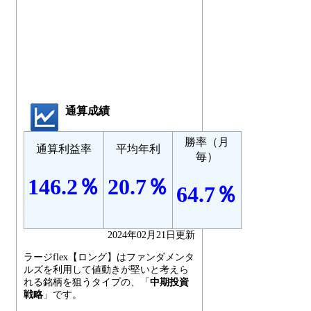
通算成績
勝率（月
通算利益率
平均年利
毎）
146.2％
20.7％
64.7％
2024年02月21日更新
ラージflex【ロング】はファンダメンタ
ルズを利用して値動きが堅いと考えら
れる銘柄を狙うタイプの、「
中期投資
戦略
」です。