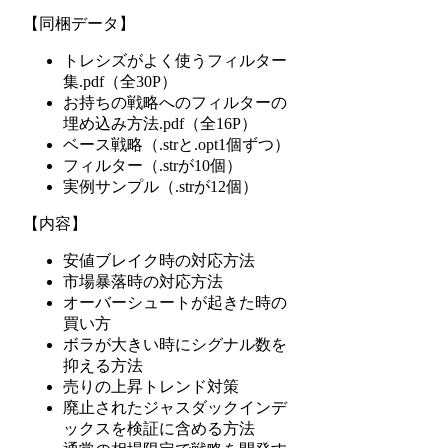
【同梱データ】
トレシズがよく使うフィルター
集.pdf（全30P）
お持ちの戦略へのフィルターの
埋め込み方法.pdf（全16P）
ベース戦略（.strと.opt1個ずつ）
フィルター（.strが10個）
実例サンプル（.strが12個）
【内容】
安値ブレイク時の対応方法
市場暴落時の対応方法
オーバーシュートが起きた時の
買い方
ボラが大きい時にシグナル数を
抑える方法
売りの上昇トレンド対策
廃止されたジャスダックインデ
ックスを検証に含める方法