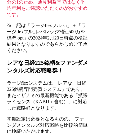
分の1のため、通算利益率ではなく平
均年利をご確認いただくのがおすすめ
です。
※上記は「ラージflexフル.str」＋「ラ
ージflexフル_レバレッジ3倍_500万※
標準.opt」の2024年2月20日時点の検証
結果となりますのであらかじめご了承
ください。
レアな日経225銘柄&ファンダメ
ンタルズ対応戦略群！
ラージflexシステムは、 レアな「日経
225銘柄専門売買システム」であり、
またイザナミの最新機能である「拡張
ライセンス（KABU＋含む）」に対応
した戦略群となります。
初期設定は必要となるものの、 ファ
ンダメンタルズ対応戦略を比較的簡単
に検証いただけます。