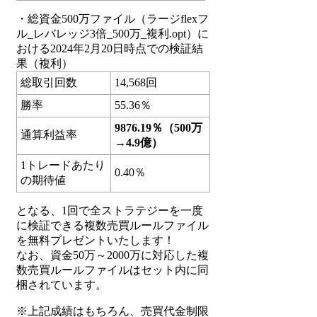
・総資金500万ファイル（ラージflexフ
ル_レバレッジ3倍_500万_複利.opt）に
おける2024年2月20日時点での検証結
果（複利）
総取引回数
14,568回
勝率
55.36％
9876.19％（500万
通算利益率
→4.9億）
1トレードあたり
0.40％
の期待値
となる、1回で全ストラテジーを一度
に検証できる複数売買ルールファイル
を無料プレゼントいたします！
なお、資金50万～2000万に対応した複
数売買ルールファイルはセット内に同
梱されています。
※上記成績はもちろん、売買代金制限