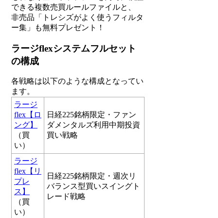
できる複数売買ルールファイルと、
非売品「トレシズがよく使うフィルタ
ー集」も無料プレゼント！
ラージflexシステムフルセット
の構成
各戦略は以下のような構成となってい
ます。
ラージ
flex【ロ
日経225銘柄限定・ファン
ング】
ダメンタルズ利用中期投資
（買
買い戦略
い）
ラージ
flex【リ
日経225銘柄限定・週次リ
プレ
バランス型買いスイングト
ス】
レード戦略
（買
い）