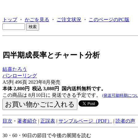
トップ
・
かごを見る
・
ご注文状況
・
このページのPC版
四半期成長率とチャート分析
結喜たろう
パンローリング
A5判 496頁 2023年8月発売
本体 2,800円 税込 3,080円
国内送料無料です。
この商品は 8月10日に 発送できる予定です。
(発送可能時期につい
目次
・
著者紹介
|
正誤表
|
サンプルページ（PDF）
|
読者の声
30・60・90日の節目で今後の展開を読む