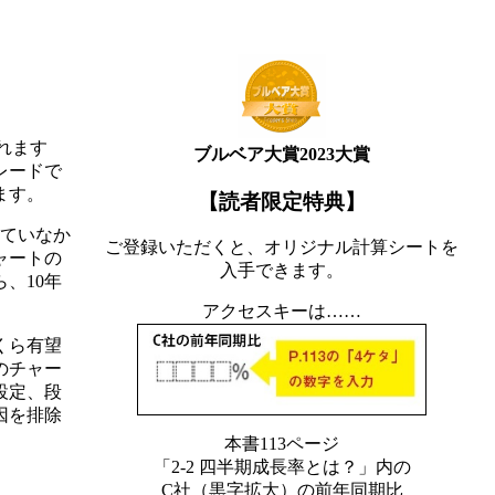
れます
ブルベア大賞2023大賞
レードで
ます。
【読者限定特典】
きていなか
ご登録いただくと、オリジナル計算シートを
ャートの
入手できます。
、10年
アクセスキーは……
くら有望
のチャー
設定、段
因を排除
本書113ページ
「2-2 四半期成長率とは？」内の
C社（黒字拡大）の前年同期比