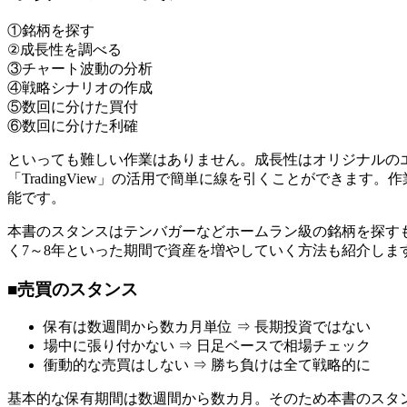
①銘柄を探す
②成長性を調べる
③チャート波動の分析
④戦略シナリオの作成
⑤数回に分けた買付
⑥数回に分けた利確
といっても難しい作業はありません。成長性はオリジナルの
「TradingView」の活用で簡単に線を引くことができま
能です。
本書のスタンスはテンバガーなどホームラン級の銘柄を探す
く7～8年といった期間で資産を増やしていく方法も紹介しま
■売買のスタンス
保有は数週間から数カ月単位 ⇒ 長期投資ではない
場中に張り付かない ⇒ 日足ベースで相場チェック
衝動的な売買はしない ⇒ 勝ち負けは全て戦略的に
基本的な保有期間は数週間から数カ月。そのため本書のスタ