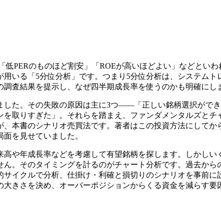
「低PERのものほど割安」「ROEが高いほどよい」などといわ
が用いる「5分位分析」です。つまり5分位分析は、システムト
の調査結果を提示し、なぜ四半期成長率を使うのかも明確にし
ました。その失敗の原因は主に3つ――「正しい銘柄選択がで
ンを取りすぎた」。それらを踏まえ、ファンダメンタルズとチ
が、本書のシナリオ売買法です。著者はこの投資方法にしてから
局面を見せていました。
来高や年成長率などを考慮して有望銘柄を探します。しかしい
せん。そのタイミングを計るのがチャート分析です。過去から
時間的サイクルで分析、仕掛け・利確と損切りのシナリオを事前に
の大きさを決め、オーバーポジションからくる資金を減らす要