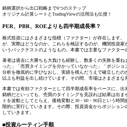
銘柄選択から出口戦略まで6つのステップ
オリジナル計算シートとTradingViewの活用法も伝授！
PER、PBR、ROEよりも四半期成長率？
株式投資にはさまざまな指標（ファクター）が存在します。 
が、実際はどうなのか。これらを検証するのが、機関投資家
いうバックテストのようなもの。本書では主要なファクター
著者は過去に大勝ちも大負けも経験し、数多くの失敗を重ね
った」「売買タイミングを分かっていなかった」「ポジショ
分析を徹底的に学びなおし、実績を積んだうえで確立したの
以上も利益を出し続けています。その間、市場はさまざまな
本書では有効ファクターとして四半期成長率をベースに、出
銘柄だといっても、売買のタイミングを見誤れば結果は出ま
トを波動としてとらえ、価格変動と30・60・90日という
階的に実行していきます。その際、投資資金からポジション
していきます。
■投資ルーティン手順