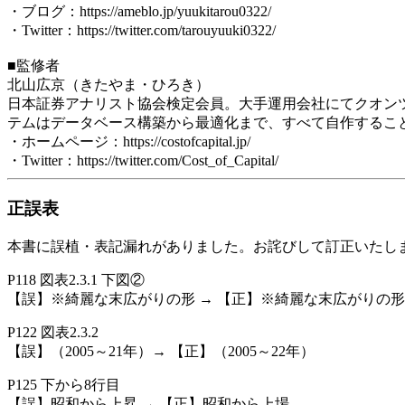
・ブログ：https://ameblo.jp/yuukitarou0322/
・Twitter：https://twitter.com/tarouyuuki0322/
■監修者
北山広京（きたやま・ひろき）
日本証券アナリスト協会検定会員。大手運用会社にてクオン
テムはデータベース構築から最適化まで、すべて自作するこ
・ホームページ：https://costofcapital.jp/
・Twitter：https://twitter.com/Cost_of_Capital/
正誤表
本書に誤植・表記漏れがありました。お詫びして訂正いたし
P118 図表2.3.1 下図②
【誤】※綺麗な末広がりの形 → 【正】※綺麗な末広がりの
P122 図表2.3.2
【誤】（2005～21年）→ 【正】（2005～22年）
P125 下から8行目
【誤】昭和から上昇 → 【正】昭和から上場