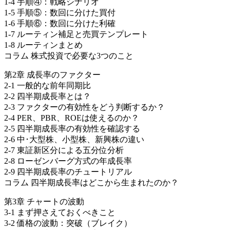
1-4 手順④：戦略シナリオ
1-5 手順⑤：数回に分けた買付
1-6 手順⑥：数回に分けた利確
1-7 ルーティン補足と売買テンプレート
1-8 ルーティンまとめ
コラム 株式投資で必要な3つのこと
第2章 成長率のファクター
2-1 一般的な前年同期比
2-2 四半期成長率とは？
2-3 ファクターの有効性をどう判断するか？
2-4 PER、PBR、ROEは使えるのか？
2-5 四半期成長率の有効性を確認する
2-6 中･大型株、小型株、新興株の違い
2-7 東証新区分による五分位分析
2-8 ローゼンバーグ方式の年成長率
2-9 四半期成長率のチュートリアル
コラム 四半期成長率はどこから生まれたのか？
第3章 チャートの波動
3-1 まず押さえておくべきこと
3-2 価格の波動：突破（ブレイク）