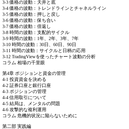
3-3 価格の波動：天井と底
3-4 価格の波動：トレンドラインとチャネルライン
3-5 価格の波動：押しと戻し
3-6 価格の波動：保ち合い
3-7 価格の波動：倍返し
3-8 時間の波動：支配的サイクル
3-9 時間の波動：1年、2年、3年、7年
3-10 時間の波動：30日、60日、90日
3-11 時間の波動：サイクルと日柄の応用
3-12 TradingViewを使ったチャート波動の分析
コラム 相場の千里眼
第4章 ポジションと資金の管理
4-1 投資資金を決める
4-2 証券口座と銀行口座
4-3 ポジションの管理
4-4 信用取引について
4-5 結局は、メンタルの問題
4-6 攻撃的な複利運用
コラム 危機的状況に陥らないために
第二部 実践編