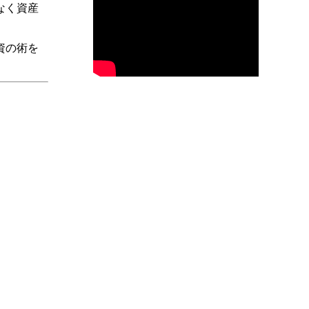
なく資産
資の術を