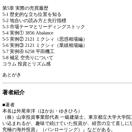
第5章 実際の売買履歴
5-1 歴史的な立ち位置を知る
5-2 地合いの読み方と先行指標
5-3 市場テーマとリーディングストック
5-4 実例① 3856 Abalance
5-5 実例② 2121 ミクシィ（思惑相場編）
5-6 実例③ 2121 ミクシィ（業績相場編）
5-7 実例④ 6258 平田機工
5-8 補足 空売りについて
コラム 投資とリズム感
あとがき
著者紹介
■著者
本名は外尾幸洋（ほかお・ゆきひろ）
（株）山幸投資事業部代表 一級建築士。東京都立大学大学
い込まれるが、趣味で続けていた投資が、経営の立て直しに
究極の海外投資』（パンローリング）』などがある。