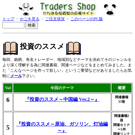
トップ
・
かごを見る
・
ご注文状況
・
このページのPC版
投資のススメ
毎回、銘柄、有名トレーダー、地域別などテーマを決めてそのジャンルを
より深く理解する為に関連書籍、関連ページなどをまとめてみました。ま
た「こんなページを作って欲しい」というご要望などがありましたらお気
軽に
メール
下さい。
Vol
今回のテーマ
概要
関連書籍
6
『投資のススメ～中国編 Ver.2～』
33冊
関連書籍2
冊
『投資のススメ～原油、ガソリン、灯油編
関連セミナ
5
ー1件
～』
関連リンク