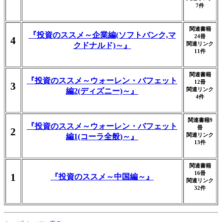
7件
関連書籍
『投資のススメ～企業編(ソフトバンク,マ
24冊
4
関連リンク
クドナルド)～』
11件
関連書籍
『投資のススメ～ウォーレン・バフェット
12冊
3
関連リンク
編2(ディズニー)～』
4件
関連書籍9
『投資のススメ～ウォーレン・バフェット
冊
2
関連リンク
編1(コーラ全般)～』
13件
関連書籍
16冊
1
『投資のススメ～中国編～』
関連リンク
32件