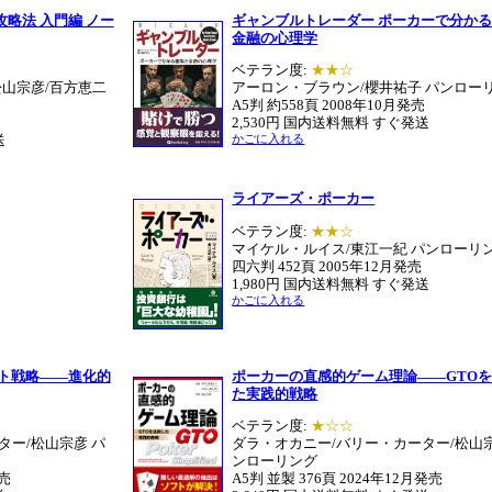
略法 入門編 ノー
ギャンブルトレーダー ポーカーで分か
金融の心理学
ベテラン度:
★★☆
松山宗彦/百方恵二
アーロン・ブラウン/櫻井祐子 パンロー
A5判 約558頁 2008年10月発売
2,530円 国内送料無料 すぐ発送
送
かごに入れる
ライアーズ・ポーカー
ベテラン度:
★★☆
マイケル・ルイス/東江一紀 パンローリ
四六判 452頁 2005年12月発売
1,980円 国内送料無料 すぐ発送
かごに入れる
イト戦略――進化的
ポーカーの直感的ゲーム理論――GTO
た実践的戦略
ベテラン度:
★☆☆
ター/松山宗彦 パ
ダラ・オカニー/バリー・カーター/松山宗
ンローリング
発売
A5判 並製 376頁
2024年12月発売