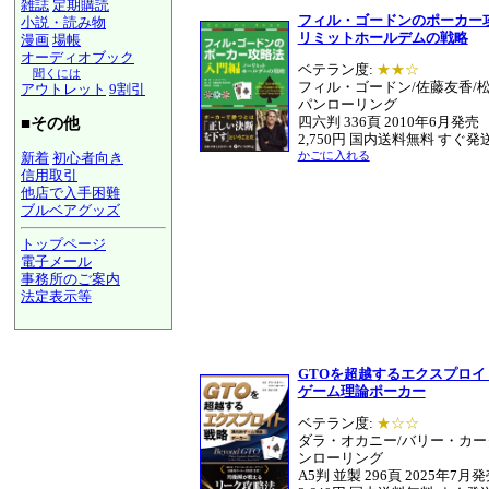
雑誌
定期購読
フィル・ゴードンのポーカー攻
小説・読み物
リミットホールデムの戦略
漫画
場帳
オーディオブック
ベテラン度:
★★☆
聞くには
フィル・ゴードン/佐藤友香/
アウトレット
9割引
パンローリング
四六判 336頁 2010年6月発売
■その他
2,750円 国内送料無料 すぐ発
かごに入れる
新着
初心者向き
信用取引
他店で入手困難
ブルベアグッズ
トップページ
電子メール
事務所のご案内
法定表示等
a@panrolling.com
GTOを超越するエクスプロ
ゲーム理論ポーカー
ベテラン度:
★☆☆
ダラ・オカニー/バリー・カー
ンローリング
A5判 並製 296頁 2025年7月