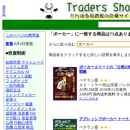
携
帯
版
「ポーカー」に一致する商品は73点あり
このページの携帯版
新着
8月4日更新
さらに絞り込む:
■投資戦術
商品名をクリックすると詳しい説明を表示しま
短期売買
デイトレード
システム売買
ポーカーエリートの「公然の
テクニカル
AI
戦略
エリオット波動
ベテラン度:
★★☆
フィボナッチ
エド・ミラー/松山宗彦 パン
一目均衡表
A5判 288頁 2018年11月発売
酒田五法
3,080円 国内送料無料 すぐ発
トレンドフォロー
かごに入れる
逆張り
アノマリー
裁量
ファンダメンタル
成長株
決算書
FAI
サヤ取り
資金管理
アグレッシブポーカー トー
心理
行動心理学
危機
占星術
格言
ベテラン度:
★★☆