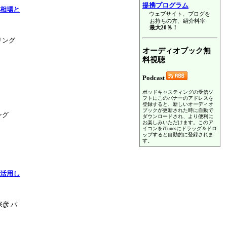
提携プログラム
る相場と
ウェブサイト、ブログを
お持ちの方、紹介料率
最大20％！
リング
オーディオブック無
料視聴
Podcast
ポッドキャスティングの受信ソ
フトにこのバナーのアドレスを
登録すると、新しいオーディオ
ブックが更新された時に自動で
ング
ダウンロードされ、より便利に
お楽しみいただけます。このア
イコンをiTunesにドラッグ＆ドロ
ップすると自動的に登録されま
す。
を活用し
彦 パ