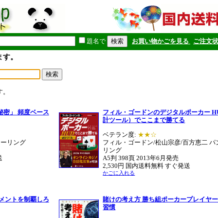
題名で
お買い物かごを見る
ご注文
ます。
す。
秘密」 頻度ベース
フィル・ゴードンのデジタルポーカー H
計ツール）でここまで勝てる
ベテラン度:
★★☆
ローリング
フィル・ゴードン/松山宗彦/百方恵二 パ
リング
送
A5判 398頁 2013年6月発売
2,530円 国内送料無料 すぐ発送
かごに入れる
ナメントを制覇しろ
賭けの考え方 勝ち組ポーカープレイヤ
習慣