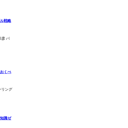
ブル戦略
彦 パ
ておくべ
ーリング
―知識ゼ