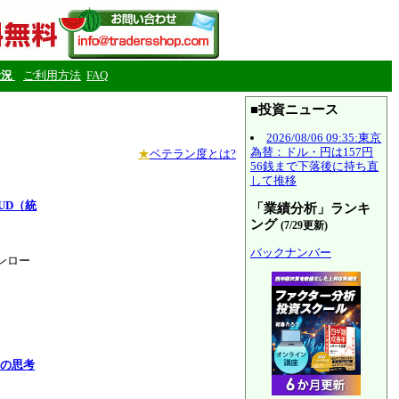
状況
ご利用方法
FAQ
■投資ニュース
2026/08/06 09:35:東京
為替：ドル・円は157円
★
ベテラン度とは?
56銭まで下落後に持ち直
して推移
UD（統
「業績分析」ランキ
ング
(7/29更新)
バックナンバー
ンロー
ーの思考