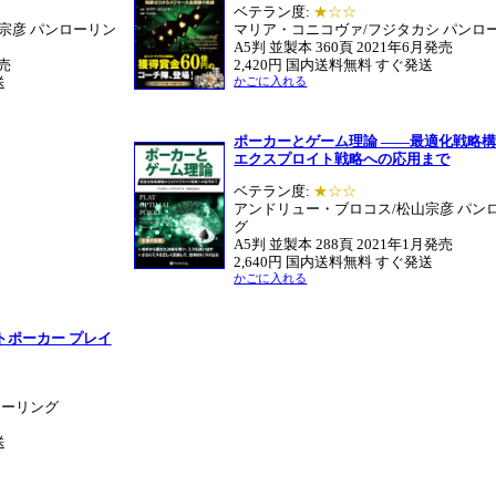
ベテラン度:
★☆☆
宗彦 パンローリン
マリア・コニコヴァ/フジタカシ パンロ
A5判 並製本 360頁 2021年6月発売
発売
2,420円 国内送料無料 すぐ発送
送
かごに入れる
ポーカーとゲーム理論 ――最適化戦略
エクスプロイト戦略への応用まで
ベテラン度:
★☆☆
アンドリュー・ブロコス/松山宗彦 パン
グ
A5判 並製本 288頁 2021年1月発売
2,640円 国内送料無料 すぐ発送
かごに入れる
トポーカー プレイ
ローリング
送