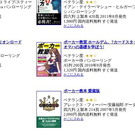
トライブ/スティー
ベテラン度:
★★☆
inya パンローリング
イアン・テイラー/マシュー・ヒルガー/
シ パンローリング
送
四六判 上製本 420頁 2011年8月発売
1,980円 国内送料無料 すぐ発送
かごに入れる
リオンロード
ポーカー教室 ホールデム、7カードスタ
オマハの基礎を学ぼう!
ンローリング
ベテラン度:
★★☆
ポーカー侍 パンローリング
送
A5判 200頁 2010年9月発売
1,320円 国内送料無料 すぐ発送
かごに入れる
ポーカー教本 愛蔵版
ベテラン度:
★★☆
アレックス・フィーバー/安藤福郎 デー
四六判 上製本 214頁 2007年5月発売
2,090円 国内送料無料 すぐ発送
かごに入れる