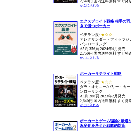
2,640円 国内送料無料 すぐ発
かごに入れる
エクスプロイト戦略 相手の
きで勝つポーカー
ベテラン度:
★☆☆
アレクサンダー・フィッツジ
パンローリング
A5判 356頁
2024年4月発売
2,750円 国内送料無料 すぐ発
かごに入れる
ポーカーサテライト戦略
ベテラン度:
★☆☆
ダラ・オカニー/バリー・カー
ンローリング
A5判 288頁 2023年2月発売
2,640円 国内送料無料 すぐ発
かごに入れる
ポーカーとゲーム理論2 最適
況変化を考えた戦略的対応