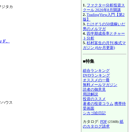
1.
ファクター分析投資ス
フジタカ
クール 2026年8月開講
2.
TradingView入門【第2
版】
3.
たけぞうの50億稼いだ
男のメルマガ
4.
四半期成長率とチャー
ト分析
ッド、
5.
杉村富生の月刊 株式マ
ガジン (6か月更新)
■特集
総合ランキング
DVDランキング
オススメの一冊
無料メールマガジン
読者の御意見
用語解説
投資のススメ
タハウス
著者の投資コラム
携帯待
受画面
シカゴ絵日記
カタログ:
PDF
紙
(25MB)
のカタログ請求