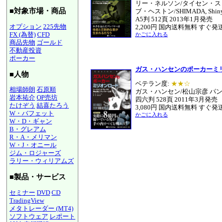
リー・ネルソン/タイセン・ス
■対象市場・商品
ブ・ヘストン/SHIMADA, Sh
A5判 512頁 2013年1月発売
オプション
225先物
2,200円 国内送料無料 すぐ発
FX (為替)
CFD
かごに入れる
商品先物
ゴールド
不動産投資
ポーカー
ガス・ハンセンのポーカーミ
■人物
ベテラン度:
★★☆
相場師朗
石原順
ガス・ハンセン/松山宗彦 パ
岩本祐介
OP売坊
四六判 528頁 2011年3月発売
たけぞう
結喜たろう
3,080円 国内送料無料 すぐ発
W・バフェット
かごに入れる
W・D・ギャン
B・グレアム
R・A・メリマン
W・J・オニール
ジム・ロジャーズ
ラリー・ウィリアムズ
■製品・サービス
セミナー
DVD
CD
TradingView
メタトレーダー (MT4)
ソフトウェア
レポート