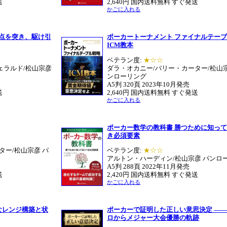
送
2,640円 国内送料無料 すぐ発送
かごに入れる
弱点を突き、駆け引
ポーカートーナメント ファイナルテー
ICM教本
ベテラン度:
★☆☆
ェラルド/松山宗彦
ダラ・オカニー/バリー・カーター/松山宗
ンローリング
A5判 320頁 2023年10月発売
送
2,640円 国内送料無料 すぐ発送
かごに入れる
ポーカー数学の教科書 勝つために知っ
き必須要素
ター/松山宗彦 パ
ベテラン度:
★☆☆
アルトン・ハーディン/松山宗彦 パンロ
A5判 288頁 2022年11月発売
送
2,420円 国内送料無料 すぐ発送
かごに入れる
なレンジ構築と状
ポーカーで証明した正しい意思決定 ―
ロからメジャー大会優勝の軌跡