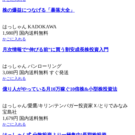
株の爆益につなげる「暴落大全」
はっしゃん KADOKAWA
1,980円 国内送料無料
かごに入れる
月次情報で“伸びる前”に買う割安成長株投資入門
はっしゃん パンローリング
3,080円 国内送料無料 すぐ発送
かごに入れる
億り人がやっている月10万稼ぐ10倍株&小型株投資法
はっしゃん/愛鷹/キリン/テンバガー投資家Ｘ/とりでみなみ
宝島社
1,679円 国内送料無料
かごに入れる
はっしゃん式 分散投資より一極集中!長期株投資