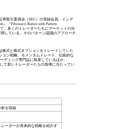
証券取引委員会（SEC）の登録会員。インデ
nacci Ratios with Pattern
or.com）を通じて、多くのトレーダーたちにマーケットの分
運用している。そのパターン認識のアプローチ
初は株式と株式オプションをトレードしていた
プション戦略、モメンタムトレード、伝統的な
ーディング専門誌に執筆しているほか、
ディングコーチとして若いトレーダーたちの指導に当たってい
分析を収録
トレーダーが具体的な戦略を紹介す