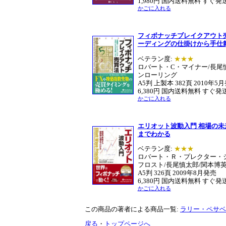
1,980円 国内送料無料 すぐ発
かごに入れる
フィボナッチブレイクアウト
ーディングの仕掛けから手仕
ベテラン度:
★★★
ロバート・C・マイナー/長尾慎
ンローリング
A5判 上製本 382頁 2010年5
6,380円 国内送料無料 すぐ発
かごに入れる
エリオット波動入門 相場の
までわかる
ベテラン度:
★★★
ロバート・Ｒ・プレクター・
フロスト/長尾慎太郎/関本博
A5判 326頁 2009年8月発売
6,380円 国内送料無料 すぐ発
かごに入れる
この商品の著者による商品一覧:
ラリー・ペサベ
戻る
・
トップページへ