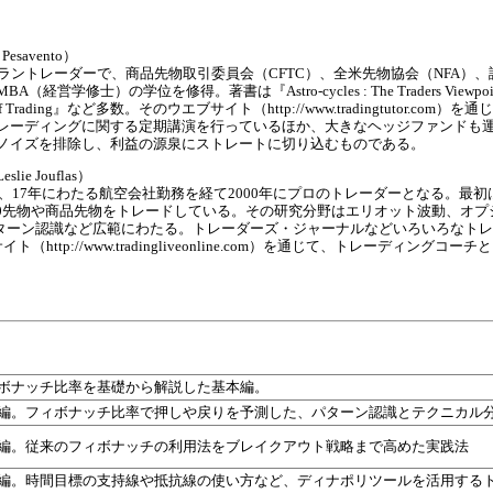
savento）
ラントレーダーで、商品先物取引委員会（CFTC）、全米先物協会（NFA）、
修士）の学位を修得。著書は『Astro-cycles : The Traders Viewpoint』『Fibo
tials of Trading』など多数。そのウエブサイト（http://www.tradingtut
レーディングに関する定期講演を行っているほか、大きなヘッジファンドも
ノイズを排除し、利益の源泉にストレートに切り込むものである。
e Jouflas）
め、17年にわたる航空会社勤務を経て2000年にプロのトレーダーとなる。最
500先物や商品先物をトレードしている。その研究分野はエリオット波動、オ
ターン認識など広範にわたる。トレーダーズ・ジャーナルなどいろいろなトレ
ウエブサイト（http://www.tradingliveonline.com）を通じて、トレー
ボナッチ比率を基礎から解説した基本編。
編。フィボナッチ比率で押しや戻りを予測した、パターン認識とテクニカル
編。従来のフィボナッチの利用法をブレイクアウト戦略まで高めた実践法
編。時間目標の支持線や抵抗線の使い方など、ディナポリツールを活用する