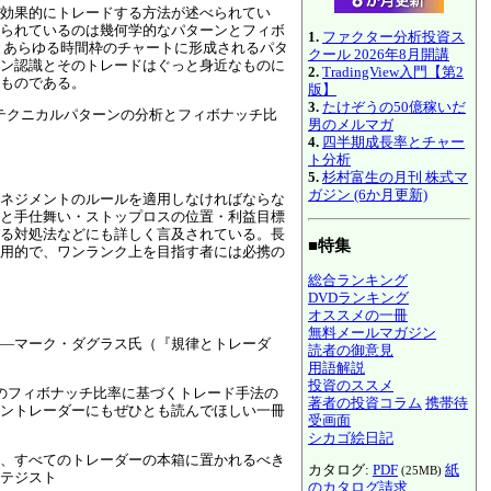
効果的にトレードする方法が述べられてい
られているのは幾何学的なパターンとフィボ
1.
ファクター分析投資ス
とあらゆる時間枠のチャートに形成されるパタ
クール 2026年8月開講
ン認識とそのトレードはぐっと身近なものに
2.
TradingView入門【第2
ものである。
版】
3.
たけぞうの50億稼いだ
なテクニカルパターンの分析とフィボナッチ比
男のメルマガ
4.
四半期成長率とチャー
ト分析
5.
杉村富生の月刊 株式マ
ガジン (6か月更新)
ネジメントのルールを適用しなければならな
と手仕舞い・ストップロスの位置・利益目標
る対処法などにも詳しく言及されている。長
■特集
用的で、ワンランク上を目指す者には必携の
総合ランキング
DVDランキング
オススメの一冊
無料メールマガジン
―マーク・ダグラス氏（『規律とトレーダ
読者の御意見
用語解説
投資のススメ
のフィボナッチ比率に基づくトレード手法の
著者の投資コラム
携帯待
ントレーダーにもぜひとも読んでほしい一冊
受画面
シカゴ絵日記
、すべてのトレーダーの本箱に置かれるべき
カタログ:
PDF
紙
(25MB)
テジスト
のカタログ請求