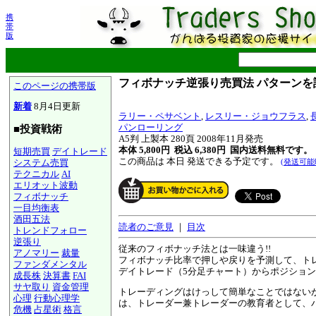
携
帯
版
フィボナッチ逆張り売買法 パターン
このページの携帯版
新着
8月4日更新
ラリー・ペサベント
,
レスリー・ジョウフラス
,
パンローリング
■投資戦術
A5判 上製本 280頁 2008年11月発売
本体 5,800円 税込 6,380円
国内送料無料です。
短期売買
デイトレード
この商品は 本日 発送できる予定です。
システム売買
(発送可能
テクニカル
AI
エリオット波動
フィボナッチ
一目均衡表
酒田五法
読者のご意見
｜
目次
トレンドフォロー
逆張り
従来のフィボナッチ法とは一味違う!!
アノマリー
裁量
フィボナッチ比率で押しや戻りを予測して、ト
ファンダメンタル
デイトレード（5分足チャート）からポジショ
成長株
決算書
FAI
サヤ取り
資金管理
トレーディングはけっして簡単なことではない
心理
行動心理学
は、トレーダー兼トレーダーの教育者として、
危機
占星術
格言