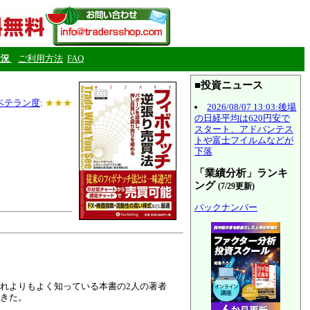
状況
ご利用方法
FAQ
■投資ニュース
ベテラン度
:
★★★
2026/08/07 13:03:後場
の日経平均は620円安で
スタート、アドバンテス
トや富士フイルムなどが
下落
「業績分析」ランキ
ング
(7/29更新)
バックナンバー
れよりもよく知っている本書の2人の著者
きた。