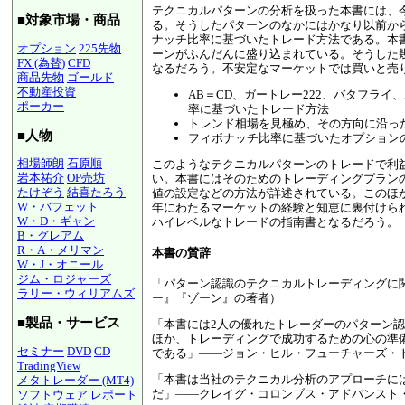
テクニカルパターンの分析を扱った本書には、
■対象市場・商品
る。そうしたパターンのなかにはかなり以前か
ナッチ比率に基づいたトレード方法である。本
オプション
225先物
ーンがふんだんに盛り込まれている。そうした
FX (為替)
CFD
なるだろう。不安定なマーケットでは買いと売
商品先物
ゴールド
不動産投資
AB＝CD、ガートレー222、バタフラ
ポーカー
率に基づいたトレード方法
トレンド相場を見極め、その方向に沿っ
■人物
フィボナッチ比率に基づいたオプション
相場師朗
石原順
このようなテクニカルパターンのトレードで利
岩本祐介
OP売坊
い。本書にはそのためのトレーディングプラン
たけぞう
結喜たろう
値の設定などの方法が詳述されている。このほ
W・バフェット
年にわたるマーケットの経験と知恵に裏付けら
W・D・ギャン
ハイレベルなトレードの指南書となるだろう。
B・グレアム
R・A・メリマン
本書の賛辞
W・J・オニール
ジム・ロジャーズ
「パターン認識のテクニカルトレーディングに
ラリー・ウィリアムズ
ー』『ゾーン』の著者）
■製品・サービス
「本書には2人の優れたトレーダーのパターン
ほか、トレーディングで成功するための心の準
セミナー
DVD
CD
である」――ジョン・ヒル・フューチャーズ・
TradingView
「本書は当社のテクニカル分析のアプローチに
メタトレーダー (MT4)
だ」――クレイグ・コロンブス・アドバンスト
ソフトウェア
レポート