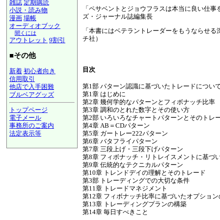
雑誌
定期購読
「ペサベントとジョウフラスは本当に良い仕事
小説・読み物
ズ・ジャーナル誌編集長
漫画
場帳
オーディオブック
「本書にはベテラントレーダーをもうならせる
聞くには
チ社）
アウトレット
9割引
■その他
目次
新着
初心者向き
信用取引
第1部 パターン認識に基づいたトレードについ
他店で入手困難
第1章 はじめに
ブルベアグッズ
第2章 幾何学的なパターンとフィボナッチ比率
第3章 調和のとれた数字とその使い方
トップページ
第2部 いろいろなチャートパターンとそのトレ
電子メール
第4章 AB＝CDパターン
事務所のご案内
第5章 ガートレー222パターン
法定表示等
第6章 バタフライパターン
a@panrolling.com
第7章 三段上げ・三段下げパターン
第8章 フィボナッチ・リトレイスメントに基づ
第9章 伝統的なテクニカルパターン
第10章 トレンドデイの理解とそのトレード
第3部 トレーディングでの大切な条件
第11章 トレードマネジメント
第12章 フィボナッチ比率に基づいたオプショ
第13章 トレーディングプランの構築
第14章 毎日すべきこと