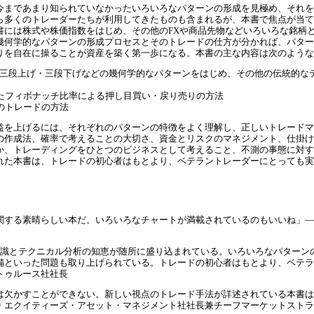
今まであまり知られていなかったいろいろなパターンの形成を見極め、それを
ら多くのトレーダーたちが利用してきたものも含まれるが、本書で焦点が当て
書には株式や株価指数をはじめ、その他のFXや商品先物などいろいろな銘柄
幾何学的なパターンの形成プロセスとそのトレードの仕方が分かれば、パター
りを自在に操ることが資産を築く第一歩になる。本書の主な内容は次のような
イ、三段上げ・三段下げなどの幾何学的なパターンをはじめ、その他の伝統的
たフィボナッチ比率による押し目買い・戻り売りの方法
のトレードの方法
益を上げるには、それぞれのパターンの特徴をよく理解し、正しいトレードマ
の作成法、確率で考えることの大切さ、資金とリスクのマネジメント、仕掛け
か、トレーディングをひとつのビジネスとして考えること、不測の事態に対す
れた本書は、トレードの初心者はもとより、ベテラントレーダーにとっても実
関する素晴らしい本だ。いろいろなチャートが満載されているのもいいね」―
認識とテクニカル分析の知恵が随所に盛り込まれている。いろいろなパターン
備といった問題も取り上げられている。トレードの初心者はもとより、ベテラ
トゥルース社社長
は欠かすことができない。新しい視点のトレード手法が詳述されている本書は
・エクイティーズ・アセット・マネジメント社社長兼チーフマーケットストラ