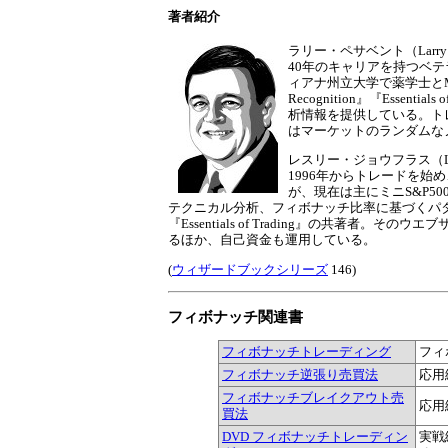
著者紹介
ラリー・ペサベント（Larry Pe
40年のキャリアを持つベテ
ィアナ州立大学で薬学士とMBA（経営学
Recognition』『Essen
析情報を提供している。ト
はマーケットのランダムな
レスリー・ジョウフラス（Lesli
1996年からトレードを始
が、現在は主にミニS&P
テクニカル分析、フィボナッチ比率に基づくパ
『Essentials of Trading』の共著者。その
るほか、自己資金も運用している。
(
ウィザードブックシリーズ
146)
フィボナッチ関連書
フィボナッチトレーディング
フィ
フィボナッチ逆張り売買法
応用
フィボナッチブレイクアウト売
応用
買法
DVD フィボナッチトレーディン
実戦