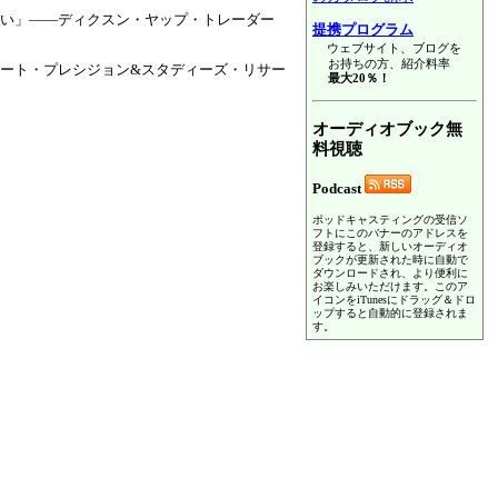
い」――ディクスン・ヤップ・トレーダー
提携プログラム
ウェブサイト、ブログを
お持ちの方、紹介料率
ート・プレシジョン&スタディーズ・リサー
最大20％！
オーディオブック無
料視聴
Podcast
ポッドキャスティングの受信ソ
フトにこのバナーのアドレスを
登録すると、新しいオーディオ
ブックが更新された時に自動で
ダウンロードされ、より便利に
お楽しみいただけます。このア
イコンをiTunesにドラッグ＆ドロ
ップすると自動的に登録されま
す。