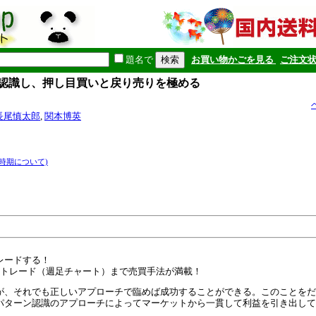
題名で
お買い物かごを見る
ご注文
を認識し、押し目買いと戻り売りを極める
長尾慎太郎
,
関本博英
時期について)
レードする！
ントレード（週足チャート）まで売買手法が満載！
が、それでも正しいアプローチで臨めば成功することができる。このことをだ
パターン認識のアプローチによってマーケットから一貫して利益を引き出して