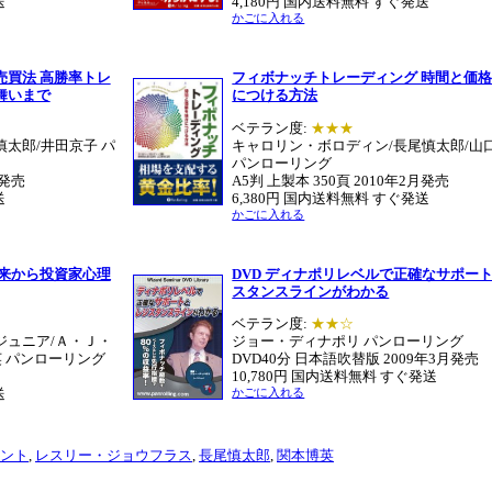
送
4,180円 国内送料無料 すぐ発送
かごに入れる
売買法 高勝率トレ
フィボナッチトレーディング 時間と価
舞いまで
につける方法
ベテラン度:
★★★
太郎/井田京子 パ
キャロリン・ボロディン/長尾慎太郎/山
パンローリング
月発売
A5判 上製本 350頁 2010年2月発売
送
6,380円 国内送料無料 すぐ発送
かごに入れる
未来から投資家心理
DVD ディナポリレベルで正確なサポー
スタンスラインがわかる
ベテラン度:
★★☆
ジュニア/Ａ・Ｊ・
ジョー・ディナポリ パンローリング
英 パンローリング
DVD40分 日本語吹替版 2009年3月発売
10,780円 国内送料無料 すぐ発送
送
かごに入れる
ント
,
レスリー・ジョウフラス
,
長尾慎太郎
,
関本博英