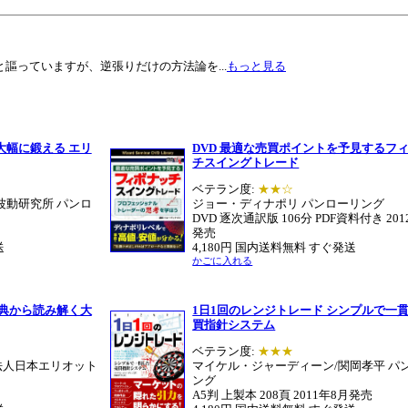
謳っていますが、逆張りだけの方法論を...
もっと見る
大幅に鍛える エリ
DVD 最適な売買ポイントを予見するフ
チスイングトレード
ベテラン度:
★★☆
波動研究所 パンロ
ジョー・ディナポリ パンローリング
DVD 逐次通訳版 106分 PDF資料付き 20
発売
送
4,180円 国内送料無料 すぐ発送
かごに入れる
原典から読み解く大
1日1回のレンジトレード シンプルで一
買指針システム
ベテラン度:
★★★
法人日本エリオット
マイケル・ジャーディーン/関岡孝平 パ
ング
A5判 上製本 208頁 2011年8月発売