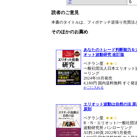
グ
る
読者のご意見
本書のタイトルは、フィボナッチ逆張り売買法と
そのほかのお薦め
あなたのトレード判断能力を
オット波動研究 改訂版
ベテラン度:
★★☆
一般社団法人日本エリオット
ーリング
2024年10月発売
4,180円 国内送料無料 すぐ発
かごに入れる
エリオット波動は自然の法 
原則
ベテラン度:
★★☆
R・N・エリオット/一般社団
波動研究所 パンローリング
A5判 240頁 2022年5月発売