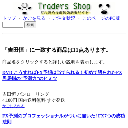
トップ
・
かごを見る
・
ご注文状況
・
このページのPC版
「吉田恒」に一致する商品は11点あります。
商品名をクリックすると詳しい説明を表示します。
DVD こうすればFX予想は当てられる！初めて語られたFX
界屈指の“予測力”のヒミツ
吉田恒 パンローリング
4,180円 国内送料無料 すぐ発送
かごに入れる
FX予測のプロフェッショナルがついに書いた! FX7つの成功
法則