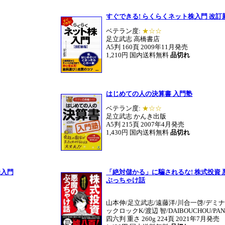
すぐできる! らくらくネット株入門 改訂
ベテラン度:
★☆☆
足立武志 高橋書店
A5判 160頁 2009年11月発売
1,210円 国内送料無料
品切れ
はじめての人の決算書 入門塾
ベテラン度:
★☆☆
足立武志 かんき出版
A5判 215頁 2007年4月発売
1,430円 国内送料無料
品切れ
株入門
「絶対儲かる」に騙されるな! 株式投資 
ぶっちゃけ話
山本伸/足立武志/遠藤洋/川合一啓/デミナ
ックロックK/渡辺 智/DAIBOUCHOU/PA
四六判 重さ 260g 224頁 2021年7月発売