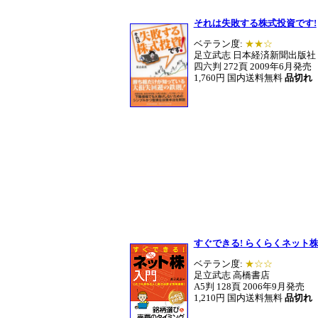
それは失敗する株式投資です!
ベテラン度:
★★☆
足立武志 日本経済新聞出版社
四六判 272頁 2009年6月発売
1,760円 国内送料無料
品切れ
すぐできる! らくらくネット
ベテラン度:
★☆☆
足立武志 高橋書店
A5判 128頁 2006年9月発売
1,210円 国内送料無料
品切れ