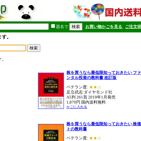
題名で
お買い物かごを見る
ご注文
ます。
す。
株を買うなら最低限知っておきたい フ
ンタル投資の教科書 改訂版
ベテラン度:
★★☆
足立武志 ダイヤモンド社
A5判 261頁 2019年1月発売
1,870円 国内送料無料
かごに入れる
株を買うなら最低限知っておきたい 株
トの教科書
ベテラン度:
★★☆