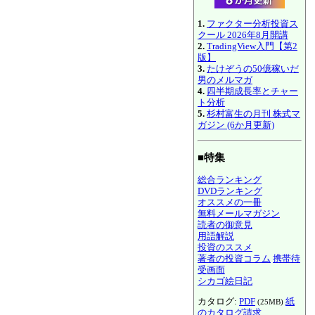
1.
ファクター分析投資ス
クール 2026年8月開講
2.
TradingView入門【第2
版】
3.
たけぞうの50億稼いだ
男のメルマガ
4.
四半期成長率とチャー
ト分析
5.
杉村富生の月刊 株式マ
ガジン (6か月更新)
■特集
総合ランキング
DVDランキング
オススメの一冊
無料メールマガジン
読者の御意見
用語解説
投資のススメ
著者の投資コラム
携帯待
受画面
シカゴ絵日記
カタログ:
PDF
紙
(25MB)
のカタログ請求