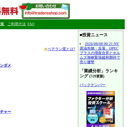
状況
ご利用方法
FAQ
■投資ニュース
2026/08/08 09:21:NY
原油先物：反落、OPEC
★
ベテラン度とは?
プラスの増産合意とホル
ムズ海峡緊張緩和期待で
売り優勢
ァンダメ
「業績分析」ランキ
ング
(7/29更新)
バックナンバー
価チャー