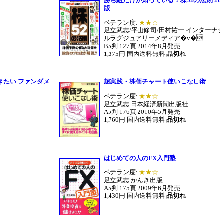
勝ち組だけが知っている！株52の法則 20
版
ベテラン度:
★★☆
足立武志/平山修司/田村祐一 インターナ
ルラグジュアリーメディア�v�
B5判 127頁 2014年8月発売
1,375円 国内送料無料
品切れ
きたい ファンダメ
超実践・株価チャート使いこなし術
ベテラン度:
★★☆
足立武志 日本経済新聞出版社
A5判 176頁 2010年5月発売
1,760円 国内送料無料
品切れ
はじめての人のFX入門塾
ベテラン度:
★★☆
足立武志 かんき出版
A5判 175頁 2009年6月発売
1,430円 国内送料無料
品切れ