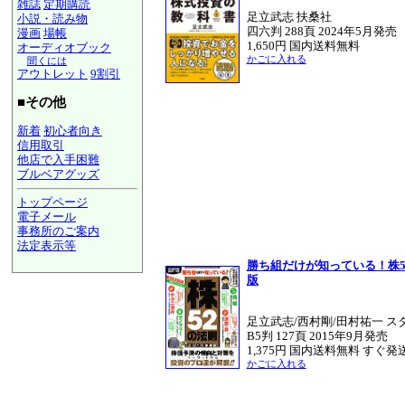
雑誌
定期購読
足立武志 扶桑社
小説・読み物
四六判 288頁 2024年5月発売
漫画
場帳
1,650円 国内送料無料
オーディオブック
かごに入れる
聞くには
アウトレット
9割引
■その他
新着
初心者向き
信用取引
他店で入手困難
ブルベアグッズ
トップページ
電子メール
事務所のご案内
法定表示等
a@panrolling.com
勝ち組だけが知っている！株52
版
足立武志/西村剛/田村祐一 ス
B5判 127頁 2015年9月発売
1,375円 国内送料無料 すぐ発
かごに入れる