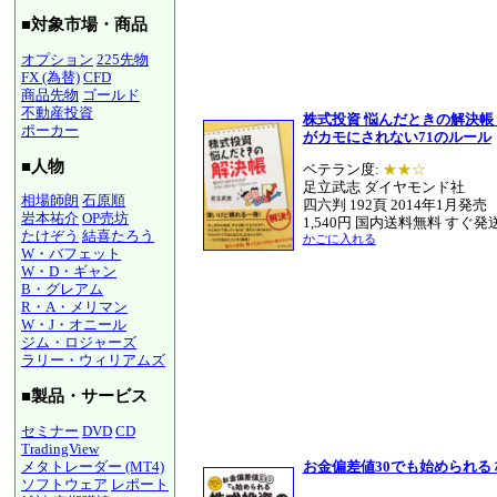
■対象市場・商品
オプション
225先物
FX (為替)
CFD
商品先物
ゴールド
不動産投資
株式投資 悩んだときの解決帳
ポーカー
がカモにされない71のルール
■人物
ベテラン度:
★★☆
足立武志 ダイヤモンド社
相場師朗
石原順
四六判 192頁 2014年1月発売
岩本祐介
OP売坊
1,540円 国内送料無料 すぐ発
たけぞう
結喜たろう
かごに入れる
W・バフェット
W・D・ギャン
B・グレアム
R・A・メリマン
W・J・オニール
ジム・ロジャーズ
ラリー・ウィリアムズ
■製品・サービス
セミナー
DVD
CD
TradingView
メタトレーダー (MT4)
お金偏差値30でも始められる
ソフトウェア
レポート