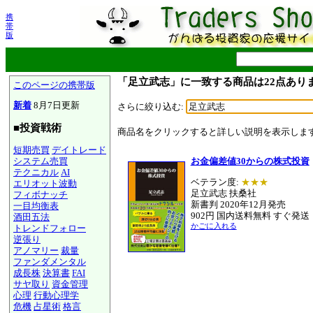
携
帯
版
「足立武志」に一致する商品は22点あり
このページの携帯版
新着
8月7日更新
さらに絞り込む:
■投資戦術
商品名をクリックすると詳しい説明を表示しま
短期売買
デイトレード
システム売買
お金偏差値30からの株式投資
テクニカル
AI
ベテラン度:
★★★
エリオット波動
足立武志 扶桑社
フィボナッチ
新書判 2020年12月発売
一目均衡表
902円 国内送料無料 すぐ発送
酒田五法
かごに入れる
トレンドフォロー
逆張り
アノマリー
裁量
ファンダメンタル
成長株
決算書
FAI
サヤ取り
資金管理
心理
行動心理学
危機
占星術
格言