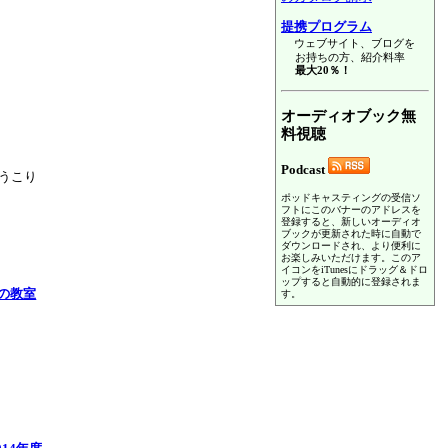
提携プログラム
ウェブサイト、ブログを
お持ちの方、紹介料率
最大20％！
オーディオブック無
料視聴
Podcast
ようこり
ポッドキャスティングの受信ソ
フトにこのバナーのアドレスを
登録すると、新しいオーディオ
ブックが更新された時に自動で
ダウンロードされ、より便利に
お楽しみいただけます。このア
イコンをiTunesにドラッグ＆ドロ
ップすると自動的に登録されま
の教室
す。