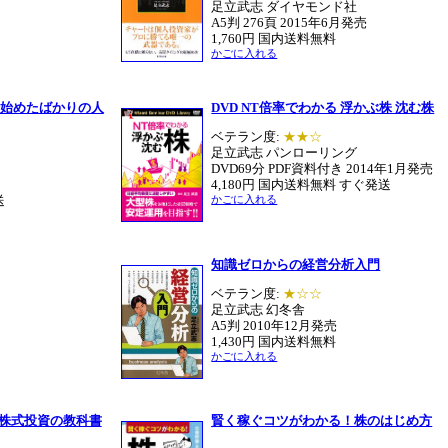
足立武志 ダイヤモンド社
A5判 276頁 2015年6月発売
1,760円 国内送料無料
かごに入れる
 始めたばかりの人
DVD NT倍率でわかる 浮かぶ株 沈む株
ベテラン度:
★★☆
足立武志 パンローリング
DVD69分 PDF資料付き 2014年1月発売
4,180円 国内送料無料 すぐ発送
送
かごに入れる
知識ゼロからの経営分析入門
ベテラン度:
★☆☆
足立武志 幻冬舎
A5判 2010年12月発売
1,430円 国内送料無料
かごに入れる
 株式投資の教科書
賢く稼ぐコツがわかる！株のはじめ方