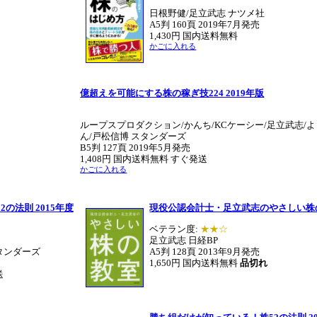
日根野健/足立武志 ナツメ社
A5判 160頁 2019年7月発売
1,430円 国内送料無料
かごに入れる
億超えを可能にする株の稼ぎ技224 2019年版
ループスプロダクション/かんち/KCケーシー/足立武志/
ん/戸松信博 スタンダーズ
B5判 127頁 2019年5月発売
1,408円 国内送料無料 すぐ発送
かごに入れる
の法則 2015年度
現役公認会計士・足立武志のやさしい株
ベテラン度:
★★☆
足立武志 日経BP
タンダーズ
A5判 128頁 2013年9月発売
1,650円 国内送料無料
品切れ
送