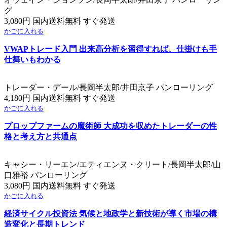
グ
3,080円 国内送料無料 すぐ発送
かごに入れる
VWAPトレード入門 出来高分析を習得すれば、仕掛けも手
仕舞いもわかる
トレーダー・デール/長岡半太郎/井田京子 パンローリング
4,180円 国内送料無料 すぐ発送
かごに入れる
プロップファームの魔術師 大成功を収めたトレーダーの性
格と考え方と共通点
キャシー・リーエン/エティエンヌ・クリート/長岡半太郎/山
口雅裕 パンローリング
3,080円 国内送料無料 すぐ発送
かごに入れる
経済サイクル投資法 気候と地政学と新技術が導く市場の構
造変化と長期トレンド