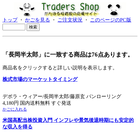
トップ
・
かごを見る
・
ご注文状況
・
このページのPC版
「長岡半太郎」に一致する商品は76点あります。
商品名をクリックすると詳しい説明を表示します。
株式市場のマーケットタイミング
デボラ・ウィアー/長岡半太郎/藤原玄 パンローリング
4,180円 国内送料無料 すぐ発送
かごに入れる
米国高配当株投資入門 インフレや景気後退時期にも安定的
な収入を得る