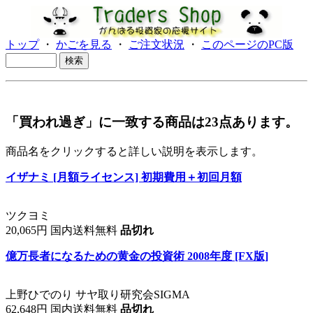
トップ
・
かごを見る
・
ご注文状況
・
このページのPC版
「買われ過ぎ」に一致する商品は23点あります。
商品名をクリックすると詳しい説明を表示します。
イザナミ [月額ライセンス] 初期費用＋初回月額
ツクヨミ
20,065円 国内送料無料
品切れ
億万長者になるための黄金の投資術 2008年度 [FX版]
上野ひでのり サヤ取り研究会SIGMA
62,648円 国内送料無料
品切れ