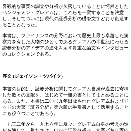
客観的な事実の調査や分析が欠落していることに愕然とした
ベンジャミン・グレアムは、これらを一変することを決意
し、そしてついには現代の証券分析の礎を文字どおり創造す
ることとなった。
本書は、ファイナンスの分野において歴史上最も卓越した洞
察力を有した人物のひとりであるグレアムの半世紀にわたる
證券分析のアイデアの進化を示す貴重な論文やインタビュー
のコレクションである。
序文 (ジェイソン・ツバイク)
本書の目的は、証券分析に関してグレアム自身が過去に寄稿
した数々の文献を、はじめて一冊の書としてまとめることに
ある。また、本書は二〇〇九年出版されたグレアムおよびド
ッドの大著『証券分析』第六版の手引書として活用すること
にも役立つことであろう。
一九三二年から一九七六年に及ぶ、グレアム自身の考えの進
化を通して、私たちは、いかに証券分析が、文字どおり家内