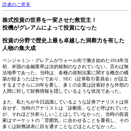
読者のご意見
株式投資の世界を一変させた救世主！
投機がグレアムによって投資になった
投資の分野で歴史上最も卓越した洞察力を有した
人物の集大成
ベンジャミン・グレアムがウォール街で働き始めた1914年当
初、米国の金融業界は法的統制のなされていない、言わば無
法地帯であった。当時は、各種の規制法案に関する概念の構
築が始まったばかりであり、SEC（証券取引委員会）が設立
するまでさらに20年を要し、多くの企業は詮索好きな外部の
人間に対して財務情報を隠しているような状況であった。
また、私たちが今日認識しているような証券アナリストは存
在せず、当時のアナリストは「診断医」などと呼ばれていた
が、それほど分析らしいことはしていなかった。当時の投資
家はマーケットの「雰囲気」に合わせることを重視し、その
多くは財務諸表に目を通すことなどほとんどなかった。