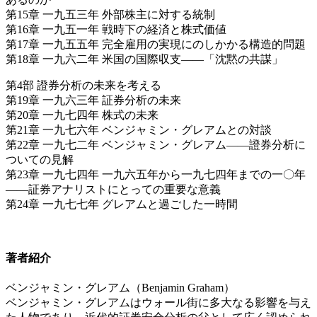
第15章 一九五三年 外部株主に対する統制
第16章 一九五一年 戦時下の経済と株式価値
第17章 一九五五年 完全雇用の実現にのしかかる構造的問題
第18章 一九六二年 米国の国際収支――「沈黙の共謀」
第4部 證券分析の未来を考える
第19章 一九六三年 証券分析の未来
第20章 一九七四年 株式の未来
第21章 一九七六年 ベンジャミン・グレアムとの対談
第22章 一九七二年 ベンジャミン・グレアム――證券分析に
ついての見解
第23章 一九七四年 一九六五年から一九七四年までの一〇年
――証券アナリストにとっての重要な意義
第24章 一九七七年 グレアムと過ごした一時間
著者紹介
ベンジャミン・グレアム（Benjamin Graham）
ベンジャミン・グレアムはウォール街に多大なる影響を与え