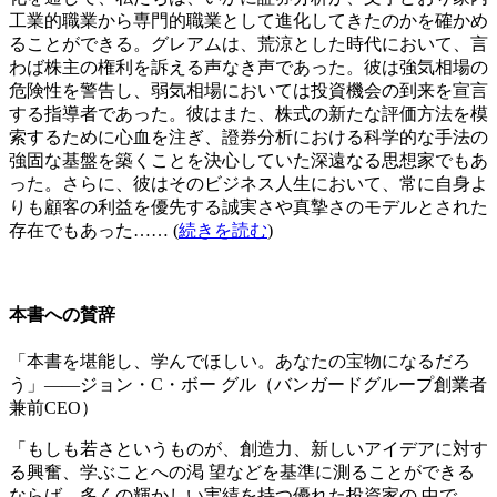
工業的職業から専門的職業として進化してきたのかを確かめ
ることができる。グレアムは、荒涼とした時代において、言
わば株主の権利を訴える声なき声であった。彼は強気相場の
危険性を警告し、弱気相場においては投資機会の到来を宣言
する指導者であった。彼はまた、株式の新たな評価方法を模
索するために心血を注ぎ、證券分析における科学的な手法の
強固な基盤を築くことを決心していた深遠なる思想家でもあ
った。さらに、彼はそのビジネス人生において、常に自身よ
りも顧客の利益を優先する誠実さや真摯さのモデルとされた
存在でもあった…… (
続きを読む
)
本書への賛辞
「本書を堪能し、学んでほしい。あなたの宝物になるだろ
う」――ジョン・C・ボー グル（バンガードグループ創業者
兼前CEO）
「もしも若さというものが、創造力、新しいアイデアに対す
る興奮、学ぶことへの渇 望などを基準に測ることができる
ならば、多くの輝かしい実績を持つ優れた投資家の 中で