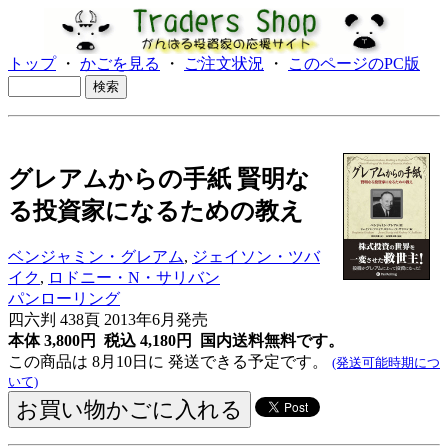
トップ
・
かごを見る
・
ご注文状況
・
このページのPC版
グレアムからの手紙 賢明な
る投資家になるための教え
ベンジャミン・グレアム
,
ジェイソン・ツバ
イク
,
ロドニー・N・サリバン
パンローリング
四六判 438頁 2013年6月発売
本体 3,800円 税込 4,180円
国内送料無料です。
この商品は 8月10日に 発送できる予定です。
(発送可能時期につ
いて)