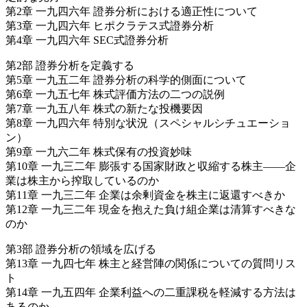
第2章 一九四六年 證券分析における適正性について
第3章 一九四六年 ヒポクラテス式證券分析
第4章 一九四六年 SEC式證券分析
第2部 證券分析を定義する
第5章 一九五二年 證券分析の科学的側面について
第6章 一九五七年 株式評価方法の二つの説例
第7章 一九五八年 株式の新たな投機要因
第8章 一九四六年 特別な状況（スペシャルシチュエーショ
ン）
第9章 一九六二年 株式保有の投資妙味
第10章 一九三二年 膨張する国家財政と収縮する株主――企
業は株主から搾取しているのか
第11章 一九三二年 企業は余剰資金を株主に返還すべきか
第12章 一九三二年 現金を抱えた負け組企業は清算すべきな
のか
第3部 證券分析の領域を広げる
第13章 一九四七年 株主と経営陣の関係についての質問リス
ト
第14章 一九五四年 企業利益への二重課税を軽減する方法は
あるのか