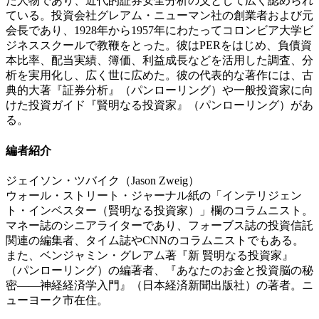
た人物であり、近代的証券安全分析の父として広く認められ
ている。投資会社グレアム・ニューマン社の創業者および元
会長であり、1928年から1957年にわたってコロンビア大学ビ
ジネススクールで教鞭をとった。彼はPERをはじめ、負債資
本比率、配当実績、簿価、利益成長などを活用した調査、分
析を実用化し、広く世に広めた。彼の代表的な著作には、古
典的大著『証券分析』（パンローリング）や一般投資家に向
けた投資ガイド『賢明なる投資家』（パンローリング）があ
る。
編者紹介
ジェイソン・ツバイク（Jason Zweig）
ウォール・ストリート・ジャーナル紙の「インテリジェン
ト・インベスター（賢明なる投資家）」欄のコラムニスト。
マネー誌のシニアライターであり、フォーブス誌の投資信託
関連の編集者、タイム誌やCNNのコラムニストでもある。
また、ベンジャミン・グレアム著『新 賢明なる投資家』
（パンローリング）の編著者、『あなたのお金と投資脳の秘
密――神経経済学入門』（日本経済新聞出版社）の著者。ニ
ューヨーク市在住。