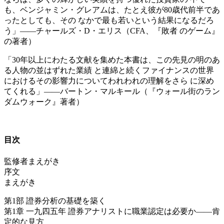
も、ベンジャミン・グレアムは、たとえ彼が80歳代前半であ
ったとしても、その なかで最も若いという結果になるだろ
う」――チャールズ・D・エリス（CFA、『敗者 のゲーム』
の著者）
「30年以上にわたる文献を集めた本書は、この先見の明のあ
る人物の並はずれた業績 と連綿と続くファイナンスの世界
におけるその影響力についてわれわれの理解をさら に深め
てくれる」――バートン・マルキール（『ウォール街のラン
ダムウォーク』著者）
目次
監修者まえがき
序文
まえがき
第1部 證券分析の基礎を築く
第1章 一九四五年 證券アナリストに職業認定は必要か――肯
定的な見方