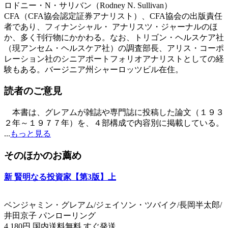
ロドニー・N・サリバン（Rodney N. Sullivan）
CFA（CFA協会認定証券アナリスト）、CFA協会の出版責任
者であり、フィナンシャル・ アナリスツ・ジャーナルのほ
か、多く刊行物にかかわる。なお、トリゴン・ヘルスケア社
（現アンセム・ヘルスケア社）の調査部長、アリス・コーポ
レーション社のシニアポートフォリオアナリストとしての経
験もある。バージニア州シャーロッツビル在住。
読者のご意見
本書は、グレアムが雑誌や専門誌に投稿した論文（１９３
２年～１９７７年）を、４部構成で内容別に掲載している。
...
もっと見る
そのほかのお薦め
新 賢明なる投資家【第3版】上
ベンジャミン・グレアム/ジェイソン・ツバイク/長岡半太郎/
井田京子 パンローリング
4,180円 国内送料無料 すぐ発送