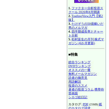
1.
ファクター分析投資ス
クール 2026年8月開講
2.
TradingView入門【第2
版】
3.
たけぞうの50億稼いだ
男のメルマガ
4.
四半期成長率とチャー
ト分析
5.
杉村富生の月刊 株式マ
ガジン (6か月更新)
■特集
総合ランキング
DVDランキング
オススメの一冊
無料メールマガジン
読者の御意見
用語解説
投資のススメ
著者の投資コラム
携帯待
受画面
シカゴ絵日記
カタログ:
PDF
紙
(25MB)
のカタログ請求