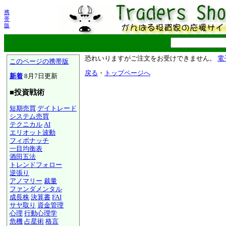
携
帯
版
恐れいりますがご注文をお受けできません。
電
このページの携帯版
戻る
・
トップページへ
新着
8月7日更新
■投資戦術
短期売買
デイトレード
システム売買
テクニカル
AI
エリオット波動
フィボナッチ
一目均衡表
酒田五法
トレンドフォロー
逆張り
アノマリー
裁量
ファンダメンタル
成長株
決算書
FAI
サヤ取り
資金管理
心理
行動心理学
危機
占星術
格言