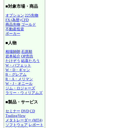
■対象市場・商品
オプション
225先物
FX (為替)
CFD
商品先物
ゴールド
不動産投資
ポーカー
■人物
相場師朗
石原順
岩本祐介
OP売坊
たけぞう
結喜たろう
W・バフェット
W・D・ギャン
B・グレアム
R・A・メリマン
W・J・オニール
ジム・ロジャーズ
ラリー・ウィリアムズ
■製品・サービス
セミナー
DVD
CD
TradingView
メタトレーダー (MT4)
ソフトウェア
レポート