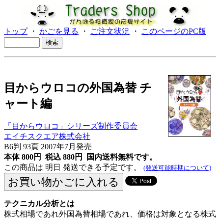
トップ
・
かごを見る
・
ご注文状況
・
このページのPC版
目からウロコの外国為替 チ
ャート編
「目からウロコ」シリーズ制作委員会
エイチスクエア株式会社
B6判 93頁 2007年7月発売
本体 800円 税込 880円
国内送料無料です。
この商品は 明日 発送できる予定です。
(発送可能時期について)
テクニカル分析とは
株
式相場であれ外国為替相場であれ、価格は対象となる株
式