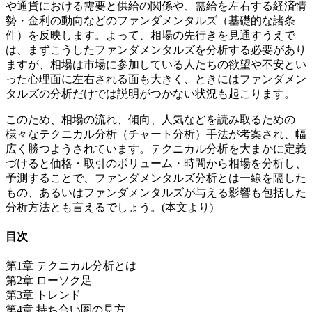
や通貨における需要と供給の関係や、需給を左右する経済情
勢・金利の動向などのファンダメンタルズ（基礎的な諸条
件）を反映します。よって、相場の先行きを見通すうえで
は、まずこうしたファンダメンタルズを分析する必要があり
ますが、相場は市場に参加している人たちの欲望や不安とい
った心理面に左右される面も大きく、ときにはファンダメン
タルズの分析だけでは説明がつかない状況も起こります。
このため、相場の流れ、傾向、人気などを読み取るための
様々なテクニカル分析（チャート分析）手法が考案され、幅
広く勝つようされています。テクニカル分析を大まかに定義
づけると価格・取引のボリューム・時間から相場を分析し、
予測することで、ファンダメンタルズ分析とは一線を隔した
もの、あるいはファンダメンタルズが与える影響も包括した
分析方法とも言えるでしょう。(本文より)
目次
第1章 テクニカル分析とは
第2章 ローソク足
第3章 トレンド
第4章 持ち合い圏の見方