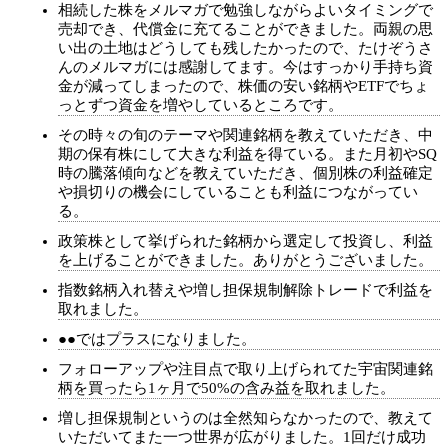
相続した株をメルマガで勉強しながらよいタイミングで
売却でき、代償金に充てることができました。両親の思
い出の土地はどうしても残したかったので、たけぞうさ
んのメルマガには感謝してます。今はすっかり手持ち資
金が減ってしまったので、株価の安い銘柄やETFでちょ
っとずつ資金を増やしているところです。
その時々の旬のテーマや関連銘柄を教えていただき、中
期の保有株にして大きな利益を得ている。また月初やSQ
時の騰落傾向などを教えていただき、個別株の利益確定
や損切りの機会にしていることも利益につながってい
る。
政策株として挙げられた銘柄から選定して投資し、利益
を上げることができました。ありがとうございました。
指数銘柄入れ替えや増し担保規制解除トレードで利益を
取れました。
●●ではプラスになりました。
フォローアップや注目点で取り上げられてた宇宙関連銘
柄を買ったら1ヶ月で50%の含み益を取れました。
増し担保規制というのは全然知らなかったので、教えて
いただいてまた一つ世界が広がりました。1回だけ成功