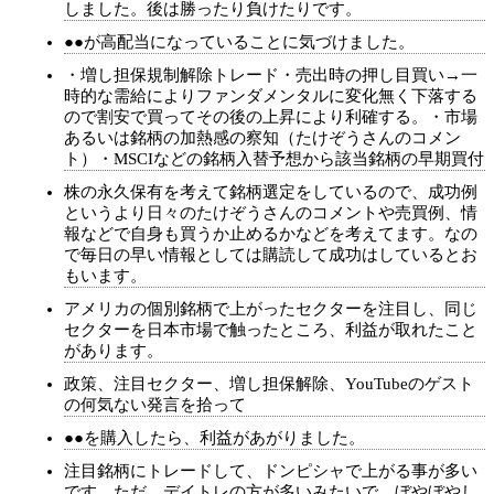
しました。後は勝ったり負けたりです。
●●が高配当になっていることに気づけました。
・増し担保規制解除トレード・売出時の押し目買い→一
時的な需給によりファンダメンタルに変化無く下落する
ので割安で買ってその後の上昇により利確する。・市場
あるいは銘柄の加熱感の察知（たけぞうさんのコメン
ト）・MSCIなどの銘柄入替予想から該当銘柄の早期買付
株の永久保有を考えて銘柄選定をしているので、成功例
というより日々のたけぞうさんのコメントや売買例、情
報などで自身も買うか止めるかなどを考えてます。なの
で毎日の早い情報としては購読して成功はしているとお
もいます。
アメリカの個別銘柄で上がったセクターを注目し、同じ
セクターを日本市場で触ったところ、利益が取れたこと
があります。
政策、注目セクター、増し担保解除、YouTubeのゲスト
の何気ない発言を拾って
●●を購入したら、利益があがりました。
注目銘柄にトレードして、ドンピシャで上がる事が多い
です。ただ、デイトレの方が多いみたいで、ぼやぼやし