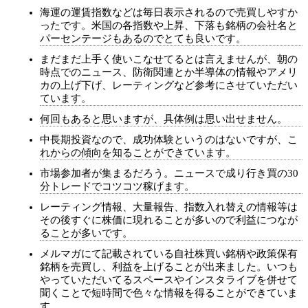
海運の運賃指数などは毎日表示されるので売買しやすか
ったです。米国の各指数や上昇、下落も銘柄の会社名と
パーセンテージもあるのでとても良いです。
まだまだ上手く使いこなせてるとは言えませんが、朝の
時点でのニュース、防衛関連とか半導体の情報やアメリ
カの上げ下げ、レーティングなど参考にさせていただい
ています。
何回もあると思いますが、具体例は思い出せません。
中長期投資なので、成功体験というのはないですが、こ
れからの傾向を知ることができています。
市場参加者が集まるだろう。ニュースで成り行き買の30
分トレードでコツコツ稼げます。
レーティング情報、大量報告、指数入れ替えの情報等は
その後すぐに株価に現れることが多いので利益につなが
ることが多いです。
メルマガにて記載されている自社株買い銘柄や政策保有
銘柄を売買し、利益を上げることが出来ました。いつも
やっていただいてるスペースやインスタライブを併せて
聞くことで短時間で色々な情報を得ることができていま
す。