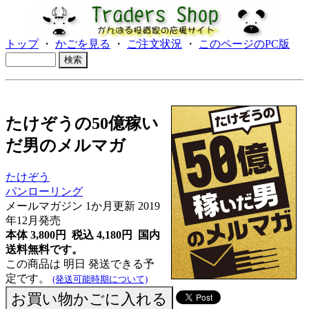
トップ
・
かごを見る
・
ご注文状況
・
このページのPC版
たけぞうの50億稼い
だ男のメルマガ
たけぞう
パンローリング
メールマガジン 1か月更新 2019
年12月発売
本体 3,800円 税込 4,180円
国内
送料無料です。
この商品は 明日 発送できる予
定です。
(発送可能時期について)