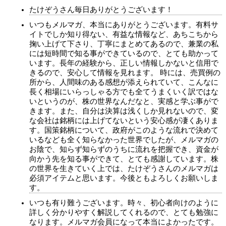
たけぞうさん毎日ありがとうございます！
いつもメルマガ、本当にありがとうございます。有料サ
イトでしか知り得ない、有益な情報など、あちこちから
掬い上げて下さり、丁寧にまとめてあるので、兼業の私
には短時間で知る事ができているので、とても助かって
います。長年の経験から、正しい情報しかないと信用で
きるので、安心して情報を見れます。 時には、売買例の
所から、人間味のある感想が添えられていて、こんなに
長く相場にいらっしゃる方でも全てうまくいく訳ではな
いというのが、株の世界なんだなと、実感と学ぶ事がで
きます。また、自分は決算は浅くしか見れないので、変
な会社は銘柄には上げてないという安心感が凄くありま
す。国策銘柄について、政府がこのような流れで決めて
いるなども全く知らなかった世界でしたが、メルマガの
お陰で、知らず知らずのうちに流れを把握でき、資金が
向かう先を知る事ができて、とても感謝しています。株
の世界を生きていく上では、たけぞうさんのメルマガは
必須アイテムと思います。今後ともよろしくお願いしま
す。
いつも有り難うございます。時々、初心者向けのように
詳しく分かりやすく解説してくれるので、とても勉強に
なります。メルマガ会員になって本当によかったです。