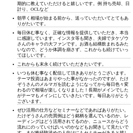
期的に教えていただけると嬉しいです。例 持ち売却、日
計り、OCLなど
朝早く相場が始まる前から、送っていただいてとてもあ
りがたいです。
毎日休む事なく、正確な情報を提供していただき、本当
に感謝しています。インスタ等も聞き、夫婦でタケゾウ
さんのキャラの大ファンです。お酒も結構飲まれるみた
いなので、どうか体調を崩さず、これからも続けていっ
てほしいです。
これからも末永く続けていただきたいです。
いつも休む事なく配信して頂きありがとうございます。
テーマ投資はあまりやった事がなかったのですが、たけ
ぞうさんのメルマガを読むようになってから毎日色々変
わるので相場が楽しくなりました！長期がメインでした
がテーマもメインにしていきたいです。毎日ありがとう
ございます。
ぜひ活用の仕方などセミナーなどであればありがたい。
たけぞうさんの売買例はどう銘柄を選んでいるのか、レ
ーディングはどう活用されてるのか、ニュースからどう
流れにのっていけばいいのかなどもお聞きして見たいで
す、まだ株経験浅めの人向けにもセミナーがあると嬉し