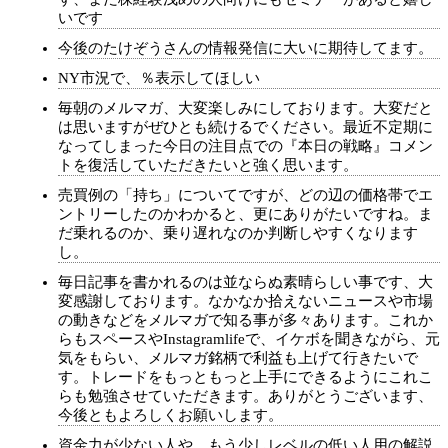
いです
今後のたけぞうさんの情報発信に大いに期待してます。
NY市況で、％表示してほしい
毎朝のメルマガ、大変楽しみにしております。大変だと
は思いますがぜひとも続けるでください。最近不定期に
なってしまった今日の注目点での『本日の戦略』コメン
トを復活していただきたいと強く思います。
売買例の「持ち」についてですが、どの辺の価格帯でエ
ントリーしたのかわかると、更にありがたいですね。ま
だ乗れるのか、乗り遅れなのか判断しやすくなります
し。
毎日記事を書かれるのは並ならぬ素晴らしい事です、大
変感謝しております。なかなか拾えないニュースや市場
の動きなどをメルマガで知る事が多々あります。これか
らもスペースやInstagramlifeで、イケボを聞きながら、元
気をもらい、メルマガ銘柄で利益も上げて行きたいで
す。トレードをもっともっと上手にできるようにこれこ
らも勉強させていただきます。ありがとうございます、
今後ともよろしくお願いします。
資金力が少ない人や、もう少しレベルの低い人用の解説