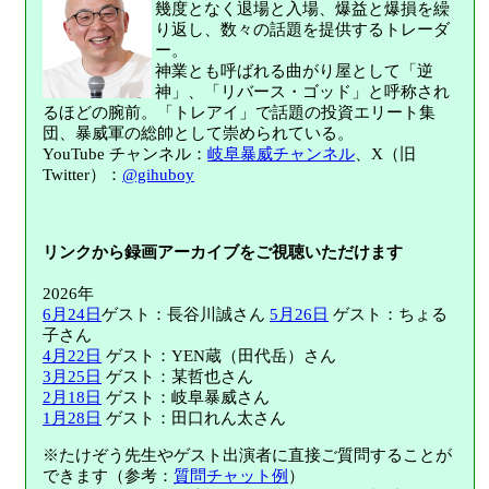
幾度となく退場と入場、爆益と爆損を繰
り返し、数々の話題を提供するトレーダ
ー。
神業とも呼ばれる曲がり屋として「逆
神」、「リバース・ゴッド」と呼称され
るほどの腕前。「トレアイ」で話題の投資エリート集
団、暴威軍の総帥として崇められている。
YouTube チャンネル：
岐阜暴威チャンネル
、X（旧
Twitter）：
@gihuboy
リンクから録画アーカイブをご視聴いただけます
2026年
6月24日
ゲスト：長谷川誠さん
5月26日
ゲスト：ちょる
子さん
4月22日
ゲスト：YEN蔵（田代岳）さん
3月25日
ゲスト：某哲也さん
2月18日
ゲスト：岐阜暴威さん
1月28日
ゲスト：田口れん太さん
※たけぞう先生やゲスト出演者に直接ご質問することが
できます（参考：
質問チャット例
）