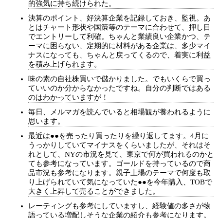
的強気に持ち続けられた。
決算のポイント、好決算企業を記録しておき、監視。あ
とはチャート形状や国策等のテーマに合わせて、押し目
でエントリーして利確。ちゃんと業績良い企業かつ、テ
ーマに困らない、定期的に材料がある企業は、多少マイ
ナスになっても、ちゃんと戻ってくるので、着実に利益
を積み上げられます。
味の素の自社株買いで儲かりました。でもいくらで買っ
ていいのか分からなかったですね。自分の判断ではある
のはわかっていますが！
毎日、メルマガを読んでいると相場観が養われるように
思います。
最近は●●を売ったり買ったりを繰り返してます。4月に
うっかりしていてマイナスをくらいましたが、それはそ
れとして、NYの市況を見て、東京で何が買われるのかと
ても参考になっています。ゴールドを持っているので商
品市況も参考になります。親子上場のテーマで何度も取
り上げられていて気になっていた●●を今年購入、TOBで
大きく上昇して売ることができました。
レーティングも参考にしていますし、経験値の多さが物
語っている増配しそうな企業の紹介も参考になります。