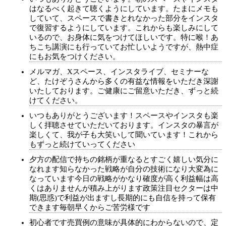
はなるべく起きて聴くようにしています。たまにメモも
していて、スペースで書きとれなかった部分をインスタ
で復習するようにしています。これからも楽しみにして
いるので、お身体に気をつけてほしいです。特に喉！あ
ちこち講演にも行っていてお忙しいようですが、熱中症
にもお気をつけください。
メルマガ、Xスペース、インスタライブ、セミナーな
ど、たけぞうさんから多くの有益な情報をいただき深謝
いたしております。ご健康にご留意いただき、ずっと続
けてください。
いつもありがとうございます！スペースやインスタも楽
しく拝聴させていただいております。インスタの暴言が
楽しくて、我が子も大笑いして聞いています！これから
もずっと続けていってください
夕方の配信で持ちの銘柄が重なるとすごく嬉しい気分に
なれます知らなかった戦略が自分の技術になり大変為に
なっています今日の戦略がかなり確度が高く利益幅は高
くはありませんが積み上がります政策注目セクターは中
期(思惑)で利益が出ますし長期的にも自信を持って保有
できます毎朝早くからご苦労様です
初心者です売買例の意味が具体的にわからないので、定