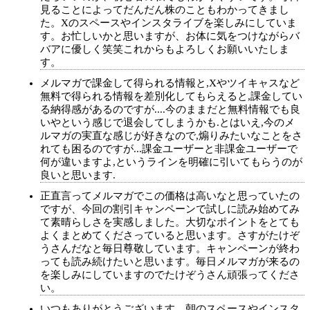
見ることによってだんだん株のこともわかってきまし
た。Xのスペースやインスタライブを楽しみにしていま
す。お忙しいかと思いますが、お体に気をつけながらバ
バアに優しく笑笑これからもよろしくお願いいたしま
す。
メルマガで課金して得られる情報と,Xやツイキャスなど
無料で得られる情報を差別化してもらえると,課金してい
る納得感があるのですが....今のままだと無料情報でも良
いやという感じで退会してしまうかも.とはいえ,今のメ
ルマガの実直な感じが好きなので,煽りみたいなことをさ
れても困るのですが...課金ユーザーと非課金ユーザーで
何が違いますよ,というラインを明確に引いてもらうのが
良いと思います.
正直言ってメルマガでこの価格は高いなと思っていたの
ですが、今回の割引キャンペーンで試しに読み始めてみ
て素晴らしさを実感しました。大切なポイントをとても
よくまとめてくださっていると思います。さすがたけぞ
うさんだなと毎日尊敬しています。キャンペーンが終わ
っても読み続けたいと思います。毎日メルマガが来るの
を楽しみにしていますのでたけぞうさん頑張ってくださ
い。
いつもありがとうございます。朝のスペースやインスタ