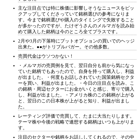
主な注目点では特に株価に影響しそうなニュースをピッ
クアップしてくださっていて銘柄選びの参考になりま
す。今まで銘柄選びや購入のタイミングで失敗すること
が多かったのですが、たけぞうさんのメルマガを読み始
めて購入した銘柄は今のところ全てプラスです。
2月や3月の下落時にプットオプションの買いでのヘッジ
出来た。●●がトリプルバガー。その他多数。
売買代金はウソつかない！
・メルマガの売買例を見て、翌日自分も前から気になっ
ていた銘柄でもあったので、自身を持って購入し、利益
が出ました。・何度もお話しされていた国策銘柄セクタ
ーを買い、利益が出ました。・今日の注目点を読み、こ
の銘柄・周辺セクターにお金がいくと感じ、寄りで購入
し、利益が出ました。・アメリカ株のこの銘柄が上がる
と、翌日のこの日本株が上がると知り、利益が出まし
た。
レーティング評価で売買して、たまに大当たりします。
テーマ株や今後の戦略で連想する銘柄はいつも上がりま
す。
注目のセクターや銘柄をお話ししてくれるので、その中