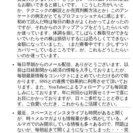
もお願いできると嬉しいです。（こうした方がいいと
か、テクニックの解説とか売買判断方法とか）このアン
ケートの例文がとてもプロフェッショナルに感じます。
初めて読んだ時は毎日の動きがよくわかってよかったの
ですが、それからのステップアップをどうしたらいいの
か迷っています。体調を崩してしばらく株取引ができな
いでいたらその株は損切りするには恐ろしくてできない
金額になっていました。（まだ療養中です）少しずつリ
カバリーしているところです。が、これもどうしたらい
いのか迷っています。
毎日早朝からのメール配信、ありがとうございます。以
前は日経新聞から経済の情報を入手しておりましたが、
毎朝最新情報をコンパクトにまとめていただけるので助
かります。SNSとの連携で効果的に利用させて頂いてお
ります。また、YouTubeによるフォローアップも毎回楽
しみにしております。年に何回かは対面セミナーで直に
お目にかかっておりますが、日々ご多忙なことと存じま
す。ご自愛いただき、これからもご活躍ください。
最近、スペースとインスタライブも時間があると聞く
が、時々メルマガよりも情報量が多い気がしている。メ
ルマガでのみ開示している情報も多々あるので、問題は
ないが、毎朝起きて聞くようになってしまった・・・笑