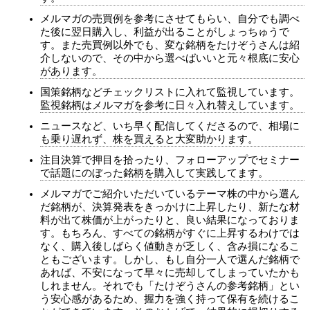
メルマガの売買例を参考にさせてもらい、自分でも調べ
た後に翌日購入し、利益が出ることがしょっちゅうで
す。また売買例以外でも、変な銘柄をたけぞうさんは紹
介しないので、その中から選べばいいと元々根底に安心
があります。
国策銘柄などチェックリストに入れて監視しています。
監視銘柄はメルマガを参考に日々入れ替えしています。
ニュースなど、いち早く配信してくださるので、相場に
も乗り遅れず、株を買えると大変助かります。
注目決算で押目を拾ったり、フォローアップでセミナー
で話題にのぼった銘柄を購入して実践してます。
メルマガでご紹介いただいているテーマ株の中から選ん
だ銘柄が、決算発表をきっかけに上昇したり、新たな材
料が出て株価が上がったりと、良い結果になっておりま
す。もちろん、すべての銘柄がすぐに上昇するわけでは
なく、購入後しばらく値動きが乏しく、含み損になるこ
ともございます。しかし、もし自分一人で選んだ銘柄で
あれば、不安になって早々に売却してしまっていたかも
しれません。それでも「たけぞうさんの参考銘柄」とい
う安心感があるため、握力を強く持って保有を続けるこ