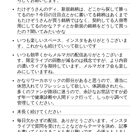
ろしくお願いします。
たけぞうさんのディ、新規銘柄は、どこから探して勝っ
てるのか？今日の注目点とかに書いてる銘柄はあくまで
もたけぞうさんが買う銘柄ではなく、契約してる人側専
用にしてるのかな？ティとか新規の銘柄をどうして買っ
たの？聞いてみたいかな
いつも楽しいスペース、インスタをありがとうございま
す。これからも続けていって欲しいです
いつも朝早くからメルマガの配信ありがとうございま
す。限定ライブの回数が減るのは残念ですが、より内容
の濃いライブを期待しています。メルマガオフ会も楽し
みにしていますね。
かなりワーカホリックの部分があると思うので、適当に
休憩入れてリフレッシュして欲しい。体調崩されたら、
多くのファンが路頭に迷うので、余計なお世話ですが必
ず年一で健康診断や人間ドック行って、しっかり調べて
管理してください。
末長く続けてください
毎日欠かさずの配信、ありがとうございます。インスタ
ライブで質問を受けたことなどからテーマを決め、記事
を書いてくださることも有り難いです。今後ともよろし