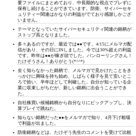
要ファイルにまとめており、中長期的な視点でブレずに
保有し続けることができています。防衛、サイバーセキ
ュリティー関連はかなりの利益がでており感謝しかござ
いません。
テーマとなっていたサイバーセキュリティ関連の銘柄が
ストップ高となりました。
多々あるのですが、最近では●●です。4/15にメルマガ配
信があり、その日にINしました。今では30%超えの利益
です。昨年は●●が稼ぎ頭でした。パンローリングさん！
たけぞうさん！ありがとう(*^^*)
全く知らなかった銘柄で、メルマガで見かけたことをき
っかけに興味を持ち始め、しばらく様子を見て安いとこ
ろで拾い、半年ほどして利確した。自分が知っている企
業に収束しがちだが、新しい銘柄に出会うことができ
た。
自社株買い候補銘柄から自分なりにピックアップし、決
算プレイで跳ねた。
知らない銘柄だった●●をメルマガで知り、4月下げ相場
で利益が出ました。
防衛銘柄などは、たけぞう先生のコメントを受けて比較