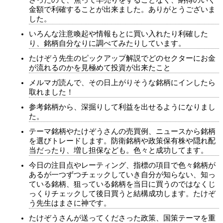
さったので、焦って早売りをすることなく、納得のいく
金額で利確することが出来ました。ありがとうございま
した。
いろんな注意喚起や情報もとに買い入れたり利確した
り、銘柄自分なりに調べてみたりしています。
たけぞう先生のピックアップ解説でどのセクターにお金
が流れるのかを見極めて投資が出来たこと
メルマガ読んで、その日上がりそうな銘柄にインしたら
取れました！
参考銘柄から、深掘りして利益を出せるようになりまし
た。
テーマ銘柄やたけぞうさんの売買例、ニュースから銘柄
を選びトレードします。防衛銘柄や政策保有株や隠れ配
当だったり、増し担保なども。色々と成功してます。
今日の注目点やレーティング、指標の項目で色々銘柄が
あるが一つずつチェックしていき自分が知らない、知っ
ている銘柄、狙っている銘柄を当日に買うのではなくじ
っくりチェックして後日買うと結構成功します。たけぞ
う先生はまさに神です。
たけぞうさんが送ってくださった政策、国策テーマを重