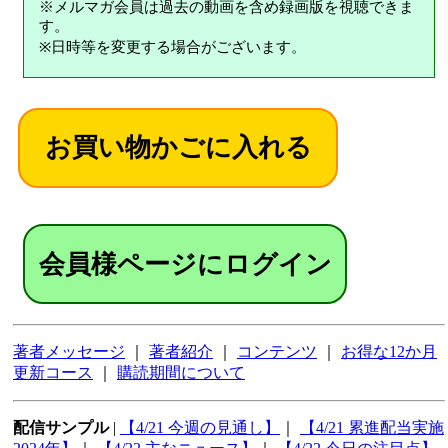
※メルマガ会員は過去の動画を含め録画版を視聴できま
す。
※日時等を変更する場合がございます。
会員様ページにログイン
著者メッセージ
｜
著者紹介
｜
コンテンツ
｜
お得な12か月
更新コース
｜
購読期間について
配信サンプル
|
【4/21 今週の見通し】
｜
【4/21 累進配当実施