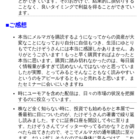
とができています。そのおかげで、結果的に損切りする
ことなく、良いタイミングで利益を得ることができてい
ます。
■ご感想
本当にメルマガを購読するようになってからの資産が大
変なことになっており自分に自信もつき、生活にゆとり
もでてたけぞうさんには本当に感謝しかありません。あ
りがとうございます！もっと早く購買すればよかったと
本当に思います。購買に踏み切れなかったのは、毎日届
く情報量が多すぎて読めないんではないかと思っていま
したが実際、とってみるとそんなこともなく読みやすい
というのをアピールするともっと売れると思います。ま
たセミナーに会いにいきますね
時にユーモアを含めた配信は、日々の市場の状況を把握
するのに役立っています。
株など全く知らない時に、投資でも始めるかと本屋で一
番最初に目についたのが、たけぞうさんの著書で繰り返
し読みました。すぐに証券口座を開設して今に至りま
す。たけぞうさんてツイッターやってるのかな？とか調
べたら出てきたので、そこでメルマガの通年購読に至り
ます。だいぶ忙しそうなのでお身体に気をつけて、これ