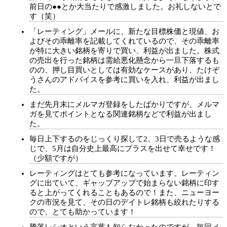
前日の●●とか大当たりで感激しました。お礼しないとで
す（笑）
「レーティング」メールに、新たな目標株価と現値、お
よびその乖離率を記載してくれているので、その乖離率
が特に大きい銘柄を寄りで買い、利益が出ました。株式
の売出を行った銘柄は需給悪化懸念から一旦下落するも
のの、押し目買いとしては有効なケースがあり、たけぞ
うさんのアドバイスを参考に買いを入れ、利益が出まし
た。
まだ先月末にメルマガ登録をしたばかりですが、メルマ
ガを見てポイントとなる関連銘柄などで利益が出まし
た。
毎日上下するのをじっくり探して2、3日で売るような感
じで、5月は自分史上最高にプラスを出せて幸せです！
（少額ですが）
レーティングはとても参考になっています。レーティン
グに出ていて、ギャップアップで始まらない銘柄に印す
ると上がってくれることもあるので！また、ニューヨー
クの市況を見て、その日のデイトレ銘柄も絞れたりする
ので、とても助かっています！