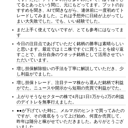
てるとあっという間に、元にもどってます。プットのお
すすめを聞き、AIで聞きながら、連休前に一度初めてト
レードしてみました。これは予想外に日経が上がってし
まい大失敗でした。でも、いい経験でした。
まだ上手く使えてないですが、とても参考にはなってま
す
今日の注目点であげていただく銘柄の勝率は素晴らしい
と思います。最近ではミニ株ですぐに買うことを繰り返
すことで、自分自身のウオッチ銘柄として活用させてい
ただいています。
増し担保解除狙いの手法を丁寧に解説していただき、少
し利益がでました。
増し担保トレード、注目テーマ株から選んだ銘柄で利益
がでた。ニュースや開示から短期の売買で利益がでた。
上がりそうなセクターの株で4月は1日1万から2万の利益
のデイトレを無事行えました。
●●が下げていた時に、メルマガのヒントで買ってみたの
ですが、その後底をうって上げ始め、何度か売買して、
昨年は随分と稼がせていただきました。ありがとうござ
いました