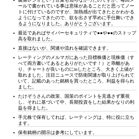
騰落レシオという言葉も知らなかったのですが、毎回メ
ールで書かれている事は意味があることだと思ってノー
トに付けているのですが、加熱感が出てきたとかわかる
ようになってきたので、欲を出さず早めに手仕舞いでき
るようになりました。ありがとうございます。
最近であればサイバーセキュリティで●●や●●のストップ
高を取れました。
直接はないが、関連や流れを確認できます。
レーティングのメルマガにあった目標株価と現株価（す
べて両方書いてあるとありがたいです！）と乖離があ
り、チャートが良いものにinしたところ、大きく上値が
取れました。注目ニュースで防衛関連が取り上げられて
いて、記載のあった銘柄を買ったところ、利益を得られ
ました。
たけぞうさんの政策、国策のポイントを見逃さず重視
し、それに基づいて中、長期投資をした結果かなりの利
益を得ました。
手元株で保有してれば、レーティングは、特に役に立ち
ます。
保有銘柄の開示は参考にしています。