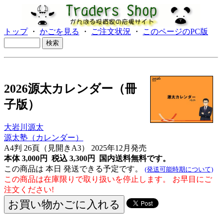
トップ
・
かごを見る
・
ご注文状況
・
このページのPC版
2026源太カレンダー（冊
子版）
大岩川源太
源太塾（カレンダー）
A4判 26頁（見開きA3） 2025年12月発売
本体 3,000円 税込 3,300円
国内送料無料です。
この商品は 本日 発送できる予定です。
(発送可能時期について)
この商品は在庫限りで取り扱いを停止します。 お早目にご
注文ください!