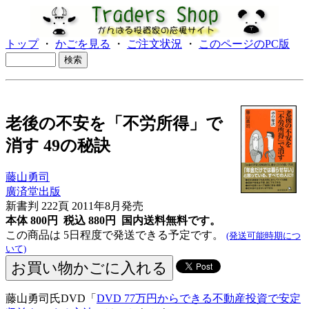
トップ
・
かごを見る
・
ご注文状況
・
このページのPC版
老後の不安を「不労所得」で
消す 49の秘訣
藤山勇司
廣済堂出版
新書判 222頁 2011年8月発売
本体 800円 税込 880円
国内送料無料です。
この商品は 5日程度で発送できる予定です。
(発送可能時期につ
いて)
藤山勇司氏DVD「
DVD 77万円からできる不動産投資で安定