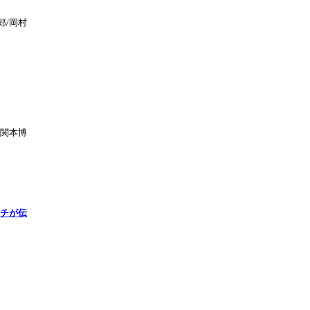
郎/岡村
/関本博
ーチが伝