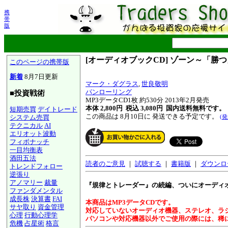
携
帯
版
[オーディオブックCD] ゾーン～「勝つ
このページの携帯版
新着
8月7日更新
マーク・ダグラス
,
世良敬明
パンローリング
■投資戦術
MP3データCD1枚 約530分 2013年2月発売
本体 2,800円 税込 3,080円
国内送料無料です。
短期売買
デイトレード
この商品は 8月10日に 発送できる予定です。
システム売買
(
テクニカル
AI
エリオット波動
フィボナッチ
一目均衡表
酒田五法
読者のご意見
｜
試聴する
｜
書籍版
｜
ダウンロ
トレンドフォロー
逆張り
アノマリー
裁量
『規律とトレーダー』の続編、ついにオーディ
ファンダメンタル
成長株
決算書
FAI
本商品はMP3データCDです。
サヤ取り
資金管理
対応していないオーディオ機器、ステレオ、ラ
心理
行動心理学
パソコンや対応機器以外でご使用の際には、稀
危機
占星術
格言