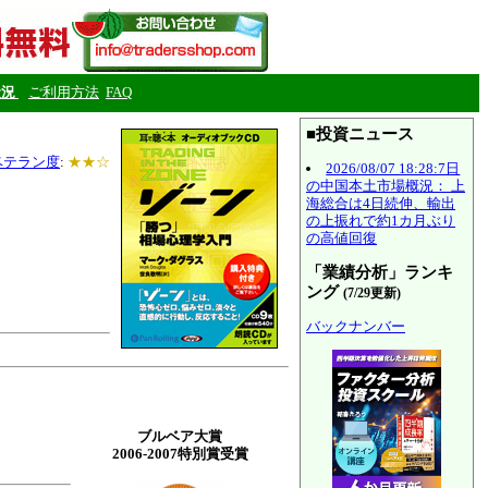
状況
ご利用方法
FAQ
■投資ニュース
ベテラン度
:
★★☆
2026/08/07 18:28:7日
の中国本土市場概況： 上
海総合は4日続伸、輸出
の上振れで約1カ月ぶり
の高値回復
「業績分析」ランキ
ング
(7/29更新)
バックナンバー
ブルベア大賞
2006-2007特別賞受賞