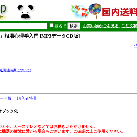
題名で
お買い物かごを見る
ご注文
」相場心理学入門 [MP3データCD版]
発送可能時期について)
ード版
｜
購入者特典
オブック化
ジカセ、カーステレオなどではお聴きいただけません。
に機器の故障に繋がる場合もございます。ご確認の上ご使用ください。