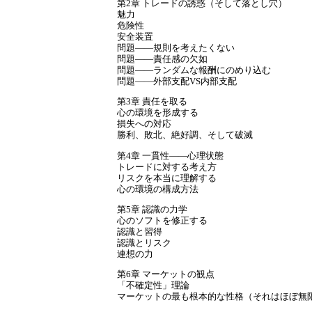
第2章 トレードの誘惑（そして落とし穴）
魅力
危険性
安全装置
問題――規則を考えたくない
問題――責任感の欠如
問題――ランダムな報酬にのめり込む
問題――外部支配VS内部支配
第3章 責任を取る
心の環境を形成する
損失への対応
勝利、敗北、絶好調、そして破滅
第4章 一貫性――心理状態
トレードに対する考え方
リスクを本当に理解する
心の環境の構成方法
第5章 認識の力学
心のソフトを修正する
認識と習得
認識とリスク
連想の力
第6章 マーケットの観点
「不確定性」理論
マーケットの最も根本的な性格（それはほぼ無