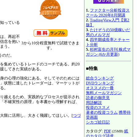
1.
ファクター分析投資ス
クール 2026年8月開講
2.
TradingView入門【第2
知っている
版】
3.
たけぞうの50億稼いだ
男のメルマガ
は、再起不
4.
四半期成長率とチャー
信念を抱い
3から10分程度無料で試聴できま
ト分析
まう。
す。
5.
杉村富生の月刊 株式マ
ガジン (6か月更新)
うのだ。
を集めているトレードのコーチである。約20
■特集
援してきた実績がある。
身の心理の強化にある。そしてそのためには
総合ランキング
」状態に達したトレーダーは、マーケットが
DVDランキング
る。
オススメの一冊
無料メールマガジン
り越えるため、実践的なプロセスが提示され
読者の御意見
「不確実性の原理」を本書から理解すれば、
用語解説
投資のススメ
著者の投資コラム
携帯待
大限に活用し、大きく飛躍してほしい。[
つづ
受画面
シカゴ絵日記
カタログ:
PDF
紙
(25MB)
のカタログ請求