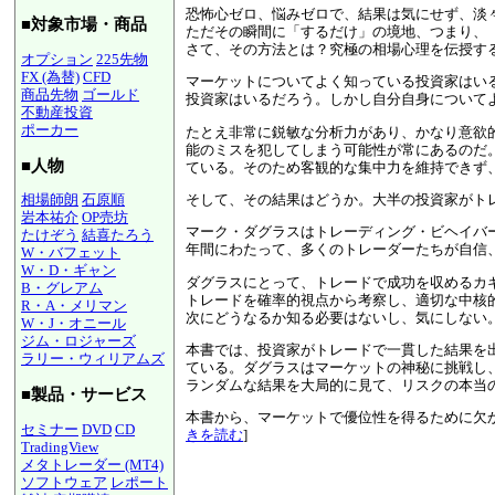
恐怖心ゼロ、悩みゼロで、結果は気にせず、淡
■対象市場・商品
ただその瞬間に「するだけ」の境地、つまり、
さて、その方法とは？究極の相場心理を伝授する
オプション
225先物
FX (為替)
CFD
マーケットについてよく知っている投資家はい
商品先物
ゴールド
投資家はいるだろう。しかし自分自身について
不動産投資
ポーカー
たとえ非常に鋭敏な分析力があり、かなり意欲
能のミスを犯してしまう可能性が常にあるのだ
■人物
ている。そのため客観的な集中力を維持できず
そして、その結果はどうか。大半の投資家がト
相場師朗
石原順
岩本祐介
OP売坊
マーク・ダグラスはトレーディング・ビヘイバ
たけぞう
結喜たろう
年間にわたって、多くのトレーダーたちが自信
W・バフェット
W・D・ギャン
ダグラスにとって、トレードで成功を収めるカ
B・グレアム
トレードを確率的視点から考察し、適切な中核
R・A・メリマン
次にどうなるか知る必要はないし、気にしない
W・J・オニール
ジム・ロジャーズ
本書では、投資家がトレードで一貫した結果を
ラリー・ウィリアムズ
ている。ダグラスはマーケットの神秘に挑戦し
ランダムな結果を大局的に見て、リスクの本当
■製品・サービス
本書から、マーケットで優位性を得るために欠
セミナー
DVD
CD
きを読む
]
TradingView
メタトレーダー (MT4)
ソフトウェア
レポート