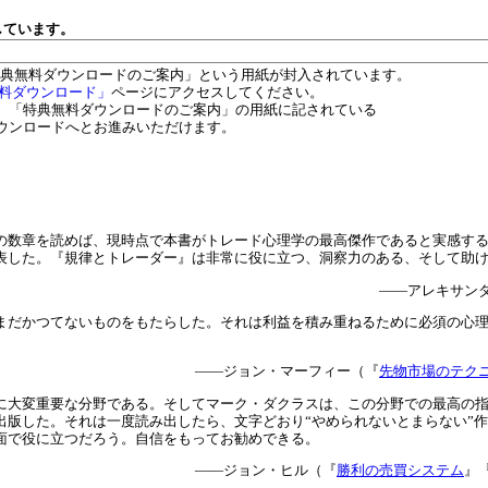
しています。
特典無料ダウンロードのご案内」という用紙が封入されています。
料ダウンロード」
ページにアクセスしてください。
、「特典無料ダウンロードのご案内」の用紙に記されている
ウンロードへとお進みいただけます。
の数章を読めば、現時点で本書がトレード心理学の最高傑作であると実感す
表した。『規律とトレーダー』は非常に役に立つ、洞察力のある、そして助
――アレキサン
まだかつてないものをもたらした。それは利益を積み重ねるために必須の心
――ジョン・マーフィー（『
先物市場のテク
に大変重要な分野である。そしてマーク・ダクラスは、この分野での最高の
出版した。それは一度読み出したら、文字どおり“やめられないとまらない”
面で役に立つだろう。自信をもってお勧めできる。
――ジョン・ヒル（『
勝利の売買システム
』