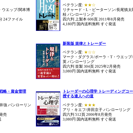
ベテラン度:
★★☆
・ウエッブ/関本博
リチャード・L・ピーターソン/長尾慎太
桂 パンローリング
分 24ファイル
四六判 上製本 606頁 2011年8月発売
4,180円 国内送料無料 すぐ発送
新装版 規律とトレーダー
ベテラン度:
★☆☆
マーク・ダグラス/ポーラ・T・ウエッブ
英 パンローリング
四六判 並製 304頁 2025年2月発売
3,080円 国内送料無料 すぐ発送
戦略・資金管理
トレーダーの心理学 トレーディングコ
授する達人への道
井強 パンローリン
ベテラン度:
★★★
アリ・キエフ/井田京子 パンローリング
月発売
四六判 512頁 2006年8月発売
送
3,080円 国内送料無料 すぐ発送