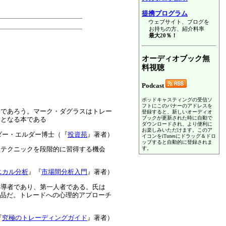
提携プログラム
ウェブサイト、ブログを
お持ちの方、紹介料率
最大20％！
オーディオブック無
料視聴
Podcast
ポッドキャスティングの受信ソ
フトにこのバナーのアドレスを
るであろう。マーク・ダグラスはトレー
登録すると、新しいオーディオ
ブックが更新された時に自動で
けとなる本である
ダウンロードされ、より便利に
お楽しみいただけます。このア
ダー・エルダー博士（『
投資苑
』著者）
イコンをiTunesにドラッグ＆ドロ
ップすると自動的に登録されま
す。
理テクニックを段階的に習得する機会
ニカル分析
』『
市場間分析入門
』著者）
指導者であり、第一人者である。氏は
作品だ。トレードへの心理的アプローチ
『
究極のトレーディングガイド
』著者）