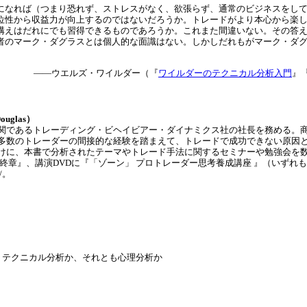
になれば（つまり恐れず、ストレスがなく、欲張らず、通常のビジネスをし
位性から収益力が向上するのではないだろうか。トレードがより本心から楽
構えはだれにでも習得できるものであろうか。これまた間違いない。その答え
者のマーク・ダグラスとは個人的な面識はない。しかしだれもがマーク・ダグ
――ウエルズ・ワイルダー（『
ワイルダーのテクニカル分析入門
』
uglas）
関であるトレーディング・ビヘイビアー・ダイナミクス社の社長を務める。
多数のトレーダーの間接的な経験を踏まえて、トレードで成功できない原因
けに、本書で分析されたテーマやトレード手法に関するセミナーや勉強会を
最終章』、講演DVDに『「ゾーン」 プロトレーダー思考養成講座 』（いずれ
m/。
、テクニカル分析か、それとも心理分析か