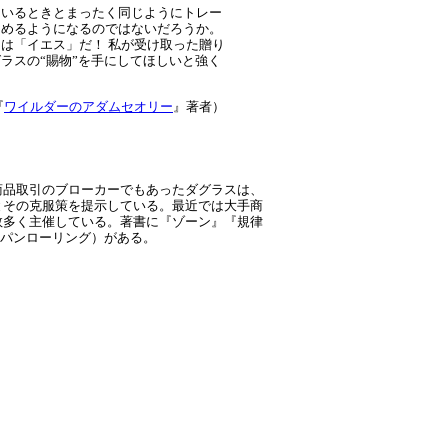
ているときとまったく同じようにトレー
しめるようになるのではないだろうか。
は「イエス」だ！ 私が受け取った贈り
ラスの“賜物”を手にしてほしいと強く
『
ワイルダーのアダムセオリー
』著者）
商品取引のブローカーでもあったダグラスは、
とその克服策を提示している。最近では大手商
数多く主催している。著書に『ゾーン』『規律
もパンローリング）がある。