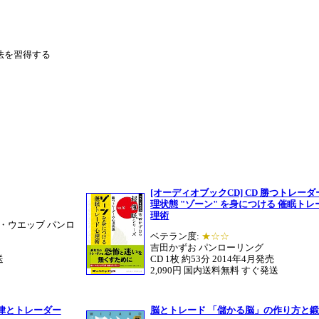
法を習得する
[オーディオブックCD] CD 勝つトレー
理状態 "ゾーン" を身につける 催眠トレ
理術
・ウエッブ パンロ
ベテラン度:
★☆☆
吉田かずお パンローリング
送
CD 1枚 約53分 2014年4月発売
2,090円 国内送料無料 すぐ発送
規律とトレーダー
脳とトレード 「儲かる脳」の作り方と