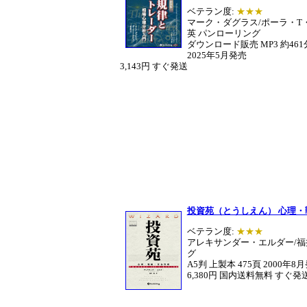
ベテラン度:
★★★
マーク・ダグラス/ポーラ・T
英 パンローリング
ダウンロード販売 MP3 約461
2025年5月発売
3,143円 すぐ発送
投資苑（とうしえん） 心理・
ベテラン度:
★★★
アレキサンダー・エルダー/福
グ
A5判 上製本 475頁 2000年8
6,380円 国内送料無料 すぐ発