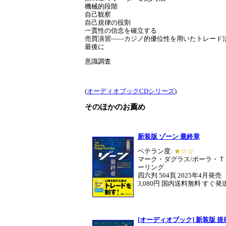
機械的段階
自己観察
自己規律の役割
一貫性の信念を確立する
売買演習――カジノ的優位性を用いたトレード
最後に
意識調査
(
オーディオブックCDシリーズ
)
そのほかのお薦め
新装版 ゾーン 最終章
ベテラン度:
★☆☆
マーク・ダグラス/ポーラ・Ｔ
ーリング
四六判 504頁 2025年4月発売
3,080円 国内送料無料 すぐ発
[オーディオブック] 新装版 