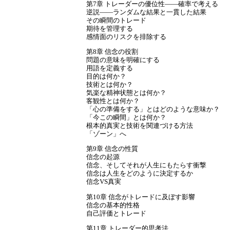
第7章 トレーダーの優位性――確率で考える
逆説――ランダムな結果と一貫した結果
その瞬間のトレード
期待を管理する
感情面のリスクを排除する
第8章 信念の役割
問題の意味を明確にする
用語を定義する
目的は何か？
技術とは何か？
気楽な精神状態とは何か？
客観性とは何か？
「心の準備をする」とはどのような意味か？
「今この瞬間」とは何か？
根本的真実と技術を関連づける方法
「ゾーン」へ
第9章 信念の性質
信念の起源
信念、そしてそれが人生にもたらす衝撃
信念は人生をどのように決定するか
信念VS真実
第10章 信念がトレードに及ぼす影響
信念の基本的性格
自己評価とトレード
第11章 トレーダー的思考法