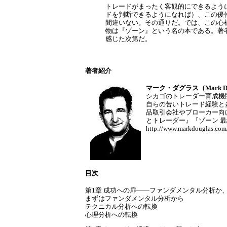
トレードがまったく客観的にできるよう
ドを判断できるようになれば）、この優
間違いない。その通りだ。では、この心
物は『ゾーン』という名の本である。著
感じた次第だ。
著者紹介
マーク・ダグラス（Mark Do
シカゴのトレーダー育成機
自らの苦いトレード経験と
品取引会社やブローカー向
とトレーダー』『ゾーン 
http://www.markdouglas.co
目次
第1章 成功への扉――ファンダメンタル分析か
まずはファンダメンタル分析から
テクニカル分析への転換
心理分析への転換