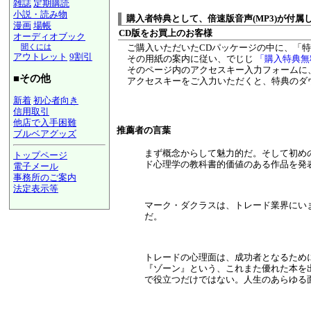
雑誌
定期購読
小説・読み物
購入者特典として、倍速版音声(MP3)が付属
漫画
場帳
CD版をお買上のお客様
オーディオブック
聞くには
ご購入いただいたCDパッケージの中に、「
アウトレット
9割引
その用紙の案内に従い、でじじ
「購入特典無
そのページ内のアクセスキー入力フォームに
■その他
アクセスキーをご入力いただくと、特典のダ
新着
初心者向き
信用取引
他店で入手困難
推薦者の言葉
ブルベアグッズ
まず概念からして魅力的だ。そして初め
トップページ
ド心理学の教科書的価値のある作品を発
電子メール
事務所のご案内
法定表示等
a@panrolling.com
マーク・ダクラスは、トレード業界にい
だ。
トレードの心理面は、成功者となるため
『ゾーン』という、これまた優れた本を
で役立つだけではない。人生のあらゆる