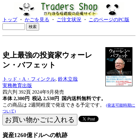
トップ
・
かごを見る
・
ご注文状況
・
このページのPC版
史上最強の投資家ウォーレ
ン・バフェット
トッド・A・フィンクル
,
鈴木立哉
実務教育出版
四六判 392頁 2024年9月発売
本体 2,300円 税込 2,530円
国内送料無料です。
この商品は 2週間程度で発送できる予定です。
(発送可能時期に
ついて)
資産1260億ドルへの軌跡