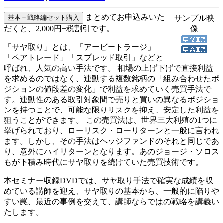
まとめてお申込みいた
サンプル映
だくと、2,000円+税割引です。
像
「サヤ取り」とは、「アービートラージ」
「ペアトレード」「スプレッド取引」などと
呼ばれ、人気の高い手法です。 相場の上げ下げで直接利益
を求めるのではなく、連動する複数銘柄の「組み合わせたポ
ジションの値段差の変化」で利益を求めていく売買手法で
す。連動性のある取引対象間で売りと買いの異なるポジショ
ンを持つことで、可能な限りリスクを抑え、安定した利益を
狙うことができます。 この売買法は、世界三大利殖の1つに
挙げられており、ローリスク・ローリターンと一般に言われ
ます。しかし、その手法はヘッジファンドのそれと同じであ
り、意外にハイリターンとなります。あのジョージ・ソロス
もが下積み時代にサヤ取りを続けていた売買技術です。
本セミナー収録DVDでは、サヤ取り手法で確実な成績を収
めている講師を迎え、サヤ取りの基本から、一般的に陥りや
すい罠、最近の事例を交えて、講師ならではの戦略を講義い
たします。