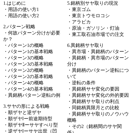
1.はじめに
5.銘柄別サヤ取りの現況
・用語の使い方1
・東京ゴム
・用語の使い方2
・東京トウモロコシ
・アラビカ
2.パターン戦略
・原油・ガソリン・灯油
・何故パターン分けが必要
・東工取石油市場での注文
か？
・パターン1の概略
6.異銘柄サヤ取り
・パターン1の基本戦略
・異市場・異銘柄のパターン
・パターン3の概略
・異銘柄・異市場のパターン
・パターン3の基本戦略
分け
・パターン2の概略
・異銘柄のパターン逆転につ
・パターン2の基本戦略
いて
・パターン4の概略
・逆転の条件
・パターン4の基本戦略
・異銘柄サヤ変化の要因
・異銘柄パターン逆転の例
・異銘柄サヤ変化の外的要因
・異銘柄サヤ取りの利点
3.サヤの形による戦略
・同銘柄異限月との比較
・順ザヤと逆ザヤ
・異銘柄サヤ取りのノウハウ
・順ザヤⅠー前途期待型
概略
・順ザヤⅡーサヤすべり型
・その2（銘柄間のサヤ関
・逆ザヤⅠーサヤ出世（凹
係）