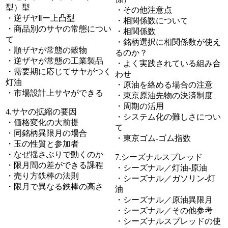
型）型
・その他注意点
・逆ザヤⅡー上凸型
・相関係数について
・商品別のサヤの常態につい
・相関係数
て
・銘柄選択に相関係数が使え
・順ザヤが常態の穀物
るのか？
・逆ザヤが常態の工業製品
・よく実践されている組み合
・需要期に応じてサヤがつく
わせ
灯油
・原油を絡める場合の注意
・市場設計上サヤができる
・東京原油先物の決済制度
・周期の活用
4.サヤの拡縮の要因
・システム化の難しさについ
・価格変化の大前提
て
・同銘柄異限月の場合
・東京ゴム-ゴム指数
・玉の性質と参加者
・なぜ揺さぶりで動くのか
7.シーズナルスプレッド
・限月間の差ができる課程
・シーズナル／灯油-原油
・売り方鉄棒の法則
・シーズナル／ガソリン-灯
・限月で異なる鉄棒の高さ
油
・シーズナル／原油異限月
・シーズナル／その他参考
・シーズナルスプレッドの使