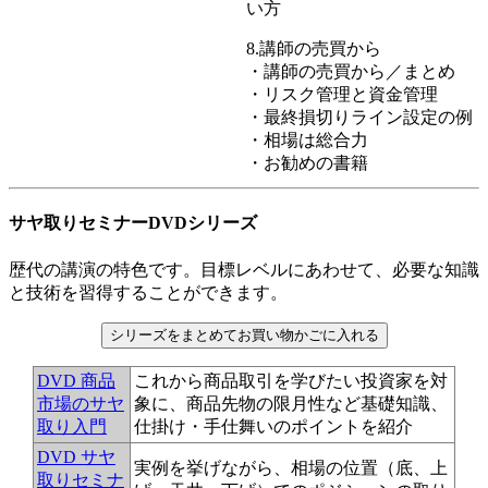
い方
8.講師の売買から
・講師の売買から／まとめ
・リスク管理と資金管理
・最終損切りライン設定の例
・相場は総合力
・お勧めの書籍
サヤ取りセミナーDVDシリーズ
歴代の講演の特色です。目標レベルにあわせて、必要な知識
と技術を習得することができます。
DVD 商品
これから商品取引を学びたい投資家を対
市場のサヤ
象に、商品先物の限月性など基礎知識、
取り入門
仕掛け・手仕舞いのポイントを紹介
DVD サヤ
実例を挙げながら、相場の位置（底、上
取りセミナ