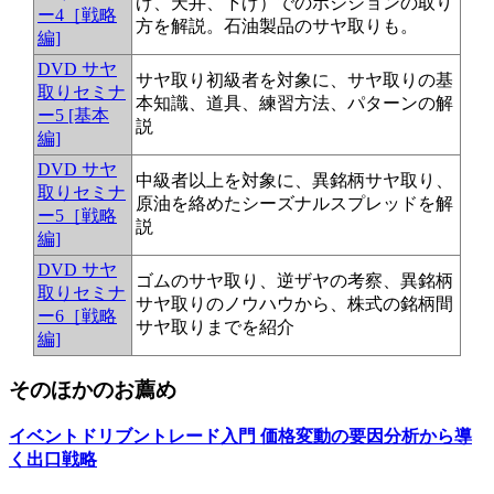
げ、天井、下げ）でのポジションの取り
ー4［戦略
方を解説。石油製品のサヤ取りも。
編]
DVD サヤ
サヤ取り初級者を対象に、サヤ取りの基
取りセミナ
本知識、道具、練習方法、パターンの解
ー5 [基本
説
編]
DVD サヤ
中級者以上を対象に、異銘柄サヤ取り、
取りセミナ
原油を絡めたシーズナルスプレッドを解
ー5［戦略
説
編]
DVD サヤ
ゴムのサヤ取り、逆ザヤの考察、異銘柄
取りセミナ
サヤ取りのノウハウから、株式の銘柄間
ー6［戦略
サヤ取りまでを紹介
編]
そのほかのお薦め
イベントドリブントレード入門 価格変動の要因分析から導
く出口戦略