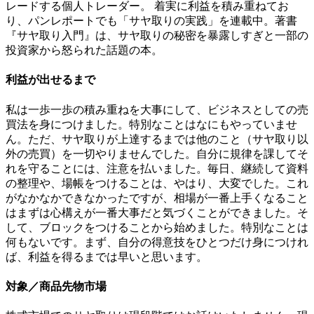
レードする個人トレーダー。 着実に利益を積み重ねてお
り、パンレポートでも「サヤ取りの実践」を連載中。著書
『サヤ取り入門』は、サヤ取りの秘密を暴露しすぎと一部の
投資家から怒られた話題の本。
利益が出せるまで
私は一歩一歩の積み重ねを大事にして、ビジネスとしての売
買法を身につけました。特別なことはなにもやっていませ
ん。ただ、サヤ取りが上達するまでは他のこと（サヤ取り以
外の売買）を一切やりませんでした。自分に規律を課してそ
れを守ることには、注意を払いました。毎日、継続して資料
の整理や、場帳をつけることは、やはり、大変でした。これ
がなかなかできなかったですが、相場が一番上手くなること
はまずは心構えが一番大事だと気づくことができました。そ
して、ブロックをつけることから始めました。特別なことは
何もないです。まず、自分の得意技をひとつだけ身につけれ
ば、利益を得るまでは早いと思います。
対象／商品先物市場