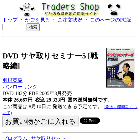
トップ
・
かごを見る
・
ご注文状況
・
このページのPC版
DVD サヤ取りセミナー5 [戦
略編]
羽根英樹
パンローリング
DVD 183分 PDF 2005年8月発売
本体 26,667円 税込 29,333円
国内送料無料です。
この商品は 8月10日に 発送できる予定です。
(発送可能時期につ
いて)
プログラム
|
サヤ取りセット