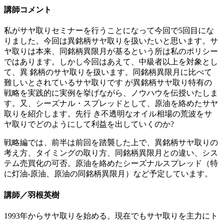
講師コメント
私がサヤ取りセミナーを行うことになって今回で5回目にな
りました。今回は異銘柄サヤ取りを扱いたいと思います。サ
ヤ取りは本来、同銘柄異限月が基るという所は私のポリシー
ではあります。しかし今回はあえて、中級者以上を対象とし
て、異 銘柄のサヤ取りを扱います。同銘柄異限月に比べて
難しいとされているサヤ取りです が異銘柄サヤ取り特有の
戦略を実践的に実例を挙げながら、ノウハウを伝授いたしま
す。又、シーズナル・スプレッドとして、原油を絡めたサヤ
取りを紹介します。先行 き不透明なオイル相場の荒波をサ
ヤ取りでどのようにして利益を出していくのか?
戦略編では、前半は前回を踏襲した上で、異銘柄サヤ取りの
考え方、タイミングの取り方、同銘柄異限月との違い、シス
テム売買化の可否。原油を絡めたシーズナルスプレッド（特
に灯油-原油、原油の同銘柄異限月）など予定しています。
講師／羽根英樹
1993年からサヤ取りを始める。現在でもサヤ取りを主力にト