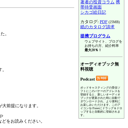
著者の投資コラム
携
帯待受画面
シカゴ絵日記
カタログ:
PDF
(25MB)
紙のカタログ請求
した。
提携プログラム
ウェブサイト、ブログを
お持ちの方、紹介料率
最大20％！
オーディオブック無
料視聴
す。
Podcast
ポッドキャスティングの受信ソ
フトにこのバナーのアドレスを
登録すると、新しいオーディオ
ブックが更新された時に自動で
ダウンロードされ、より便利に
お楽しみいただけます。このア
が大前提になります。
イコンをiTunesにドラッグ＆ドロ
ップすると自動的に登録されま
す。
や
などをお読みください。