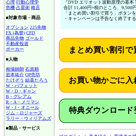
『DVD エリオット波動原理の基本
心理
行動心理学
合計 11,400円+税のところ、9,
危機
占星術
格言
「まとめ買い割引で買う」ボタン
■対象市場・商品
・キャンペーンは予告なく終了す
オプション
225先物
FX (為替)
CFD
商品先物
ゴールド
不動産投資
ポーカー
■人物
相場師朗
石原順
岩本祐介
OP売坊
たけぞう
結喜たろう
W・バフェット
W・D・ギャン
B・グレアム
R・A・メリマン
W・J・オニール
特典ダウンロード
ジム・ロジャーズ
ラリー・ウィリアムズ
■製品・サービス