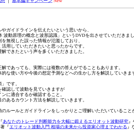
感想
｜
基本編キャンペーン
New
ルやガイドラインを伝えたいという思いから、
基本 波動原理の概念と波形認識」というDVDを出させていただきま
則を無視した誤った情報が氾濫しており、
く活用していただきたいと思ったからです。
理解できたという声を多くいただきました。
。
正解であっても、実際には複数の答えがでることもあります。
体的な使い方や今後の想定予測などへの生かし方を解説していきま
順」です。
を確認して波動を見ていきますが
インに適合するか確認すること。
性のあるカウント方法を解説していきます。
動のルールとガイドラインをしっかりとご理解いただいていること
『
あなたのトレード判断能力を大幅に鍛えるエリオット波動研究
』
ア著『
エリオット波動入門 相場の未来から投資家心理までわかる
』