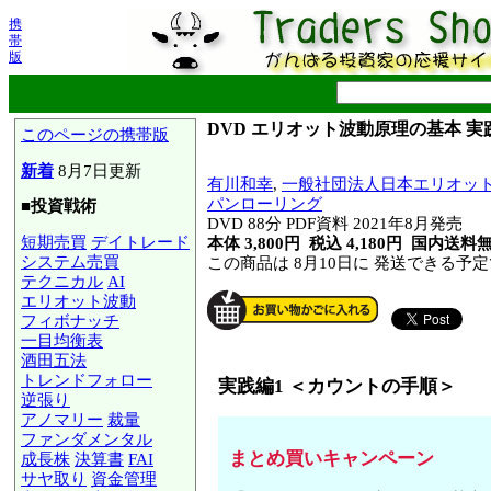
携
帯
版
DVD エリオット波動原理の基本 実践
このページの携帯版
新着
8月7日更新
有川和幸
,
一般社団法人日本エリオッ
パンローリング
■投資戦術
DVD 88分 PDF資料 2021年8月発売
短期売買
デイトレード
本体 3,800円 税込 4,180円
国内送料
システム売買
この商品は 8月10日に 発送できる予
テクニカル
AI
エリオット波動
フィボナッチ
一目均衡表
酒田五法
トレンドフォロー
実践編1 ＜カウントの手順＞
逆張り
アノマリー
裁量
ファンダメンタル
まとめ買いキャンペーン
成長株
決算書
FAI
サヤ取り
資金管理