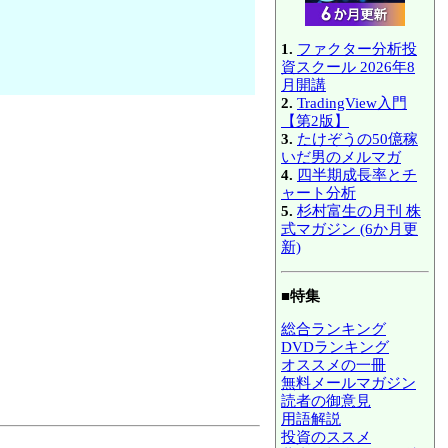
1.
ファクター分析投
資スクール 2026年8
月開講
2.
TradingView入門
【第2版】
3.
たけぞうの50億稼
いだ男のメルマガ
4.
四半期成長率とチ
ャート分析
5.
杉村富生の月刊 株
式マガジン (6か月更
新)
■特集
総合ランキング
DVDランキング
オススメの一冊
無料メールマガジン
読者の御意見
用語解説
投資のススメ