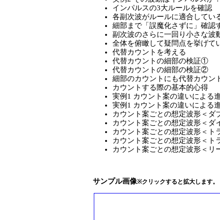
インパルスの3大ルールを確認
各副次波がルールに適合してい
細部まで「誤魔化さずに」確認
副次波のさらに一回り小さな波
全体を俯瞰して疑問点を挙げて
代替カウントを考える
代替カウントの細部の検証①
代替カウントの細部の検証②
細部のカウントにも代替カウン
カウントする際の基本的心得
実例1 カウント案の違いによる
実例1 カウント案の違いによる
カウント案ごとの想定波形＜ダ
カウント案ごとの想定波形＜ダ
カウント案ごとの想定波形＜ト
カウント案ごとの想定波形＜ト
カウント案ごとの想定波形＜リ
サンプル画像
※クリックすると拡大します。