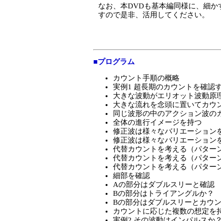
なお、本DVDも基本編同様に、細か
すので是非、活用してください。
■プログラム
カウント手順の概略
実例1 超長期のカウントを確認
大きな波動がエリオット波動原
大きな流れを念頭に置いてカウ
同じ波形の中のアクション波の
全体の進行イメージを持つ
修正波は様々なバリエーション
修正波は様々なバリエーション
代替カウントを考える（パターン
代替カウントを考える（パターン
代替カウントを考える（パターン
細部を確認
Aの部分はダブルスリーと確認
Bの部分はトライアングルか？
Bの部分はダブルスリーとカウ
カウントに応じた複数の想定を
実例2 その波動はインパルスか？（