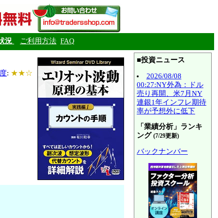
状況
ご利用方法
FAQ
■投資ニュース
度
:
★★☆
2026/08/08
00:27:NY外為：ドル
売り再開、米7月NY
連銀1年インフレ期待
率が予想外に低下
「業績分析」ランキ
ング
(7/29更新)
バックナンバー