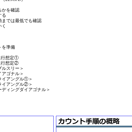
るかを確認
する
動までは最低でも確認
いく
トを準備
進行想定①
進行想定②
ブルスリー＞
イアゴナル＞
ライアングル①＞
ライアングル②＞
ーディングダイアゴナル＞