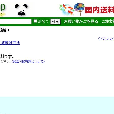
題名で
お買い物かごを見る
ご注文
編 1
ベテラン
ト波動研究所
無料です。
定です。
(発送可能時期について)