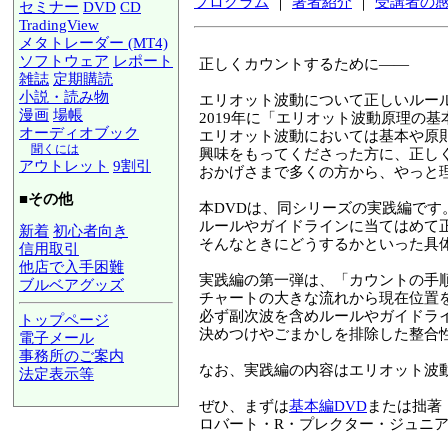
プログラム
｜
著者紹介
｜
受講者の
セミナー
DVD
CD
TradingView
メタトレーダー (MT4)
ソフトウェア
レポート
正しくカウントするために――
雑誌
定期購読
小説・読み物
エリオット波動について正しいルー
漫画
場帳
2019年に「エリオット波動原理の
オーディオブック
エリオット波動においては基本や原
聞くには
興味をもってくださった方に、正し
アウトレット
9割引
おかげさまで多くの方から、やっと
■その他
本DVDは、同シリーズの実践編です
ルールやガイドラインに当てはめて
新着
初心者向き
そんなときにどうするかといった具
信用取引
他店で入手困難
実践編の第一弾は、「カウントの手
ブルベアグッズ
チャートの大きな流れから現在位置
必ず副次波を含めルールやガイドラ
トップページ
決めつけやごまかしを排除した整合
電子メール
事務所のご案内
なお、実践編の内容はエリオット波
法定表示等
a@panrolling.com
ぜひ、まずは
基本編DVD
または拙著
ロバート・R・プレクター・ジュニ