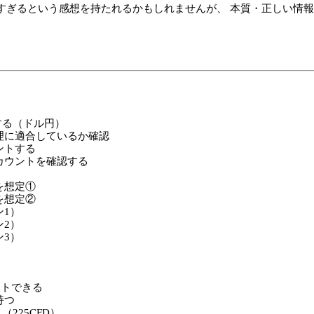
すぎるという感想を持たれるかもしれませんが、 本質・正しい情
する（ドル円）
理に適合しているか確認
ントする
カウントを確認する
を想定①
を想定②
1）
2）
3）
ントできる
持つ
225CFD）